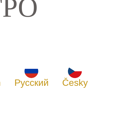
ТРО
h
Русский
Česky