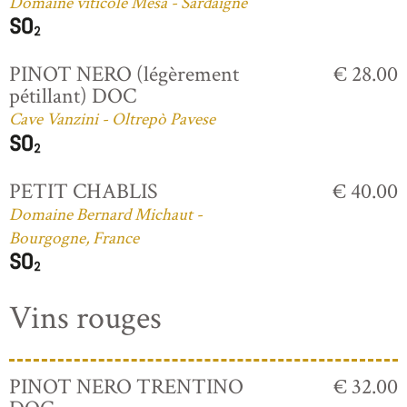
Domaine viticole Mesa - Sardaigne
PINOT NERO (légèrement
€ 28.00
pétillant) DOC
Cave Vanzini - Oltrepò Pavese
PETIT CHABLIS
€ 40.00
Domaine Bernard Michaut -
Bourgogne, France
Vins rouges
PINOT NERO TRENTINO
€ 32.00