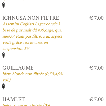
ICHNUSA NON FILTRE
€ 7.00
Assemini Cagliari Lager corsée à
base de pur malt d&#39;orge, qui,
n&#39;étant pas filtré, a un aspect
voilé grâce aux levures en
suspension. 5%
GUILLAUME
€ 7.00
bière blonde non filtrée (0,50,4,9%
vol.)
HAMLET
€ 7.00
bière rouge non filtrée (050