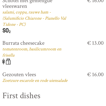
Schotel met gemengde
€ 16.00
vleeswaren
salami, coppa, rauwe ham -
(Salumificio Chiarone - Pianello Val
Tidone - PC)
Burrata cheesecake
€ 13.00
tomatenroom, basilicumroom en
frisella
Gezouten vlees
€ 16.00
Zoetzure escarole en rode uiensalade
First dishes