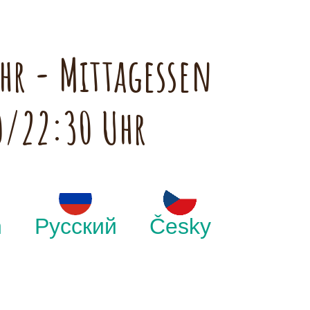
hr - Mittagessen
0/22:30 Uhr
h
Русский
Česky