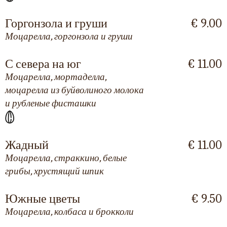
Горгонзола и груши
€ 9.00
Моцарелла, горгонзола и груши
С севера на юг
€ 11.00
Моцарелла, мортаделла,
моцарелла из буйволиного молока
и рубленые фисташки
Жадный
€ 11.00
Моцарелла, страккино, белые
грибы, хрустящий шпик
Южные цветы
€ 9.50
Моцарелла, колбаса и брокколи