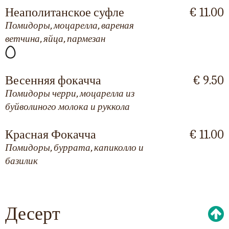
Неаполитанское суфле
€ 11.00
Помидоры, моцарелла, вареная
ветчина, яйца, пармезан
Весенняя фокачча
€ 9.50
Помидоры черри, моцарелла из
буйволиного молока и руккола
Красная Фокачча
€ 11.00
Помидоры, буррата, капиколло и
базилик
Десерт