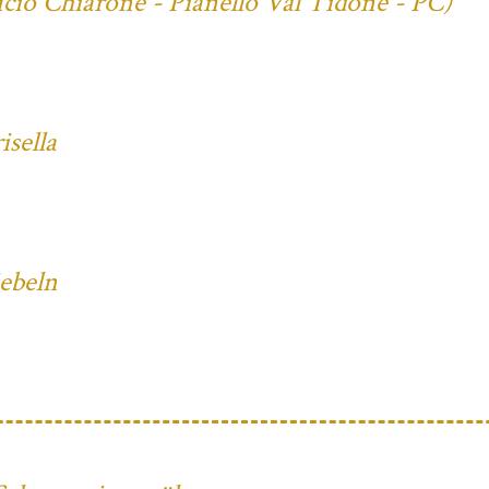
cio Chiarone - Pianello Val Tidone - PC)
sella
iebeln