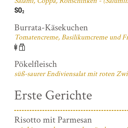
Salami, Coppa, Rohschinken - (Salumifi
Burrata-Käsekuchen
Tomatencreme, Basilikumcreme und Fri
Pökelfleisch
süß-saurer Endiviensalat mit roten Zw
Erste Gerichte
Risotto mit Parmesan