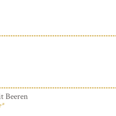
t Beeren
e*