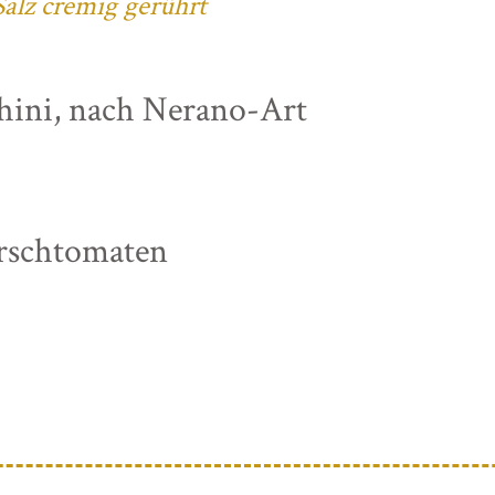
alz cremig gerührt
chini, nach Nerano-Art
irschtomaten