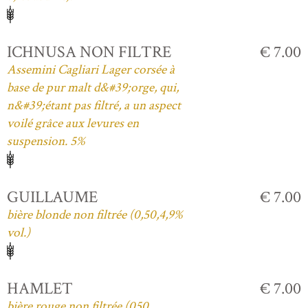
ICHNUSA NON FILTRE
€ 7.00
Assemini Cagliari Lager corsée à
base de pur malt d&#39;orge, qui,
n&#39;étant pas filtré, a un aspect
voilé grâce aux levures en
suspension. 5%
GUILLAUME
€ 7.00
bière blonde non filtrée (0,50,4,9%
vol.)
HAMLET
€ 7.00
bière rouge non filtrée (050