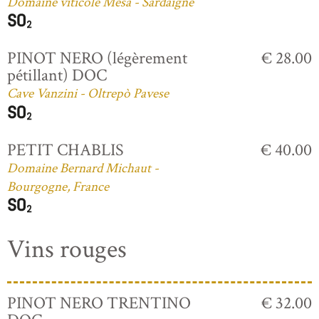
Domaine viticole Mesa - Sardaigne
PINOT NERO (légèrement
€ 28.00
pétillant) DOC
Cave Vanzini - Oltrepò Pavese
PETIT CHABLIS
€ 40.00
Domaine Bernard Michaut -
Bourgogne, France
Vins rouges
PINOT NERO TRENTINO
€ 32.00