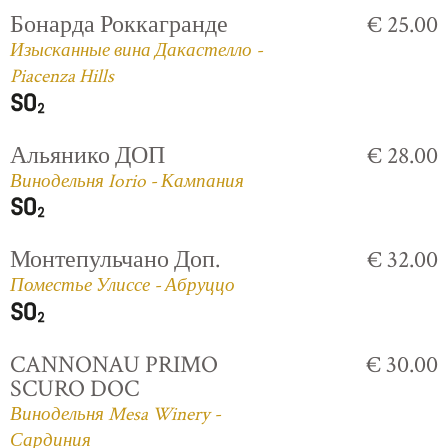
Бонарда Роккагранде
€ 25.00
Изысканные вина Дакастелло -
Piacenza Hills
Альянико ДОП
€ 28.00
Винодельня Iorio - Кампания
Монтепульчано Доп.
€ 32.00
Поместье Улиссе - Абруццо
CANNONAU PRIMO
€ 30.00
SCURO DOC
Винодельня Mesa Winery -
Сардиния