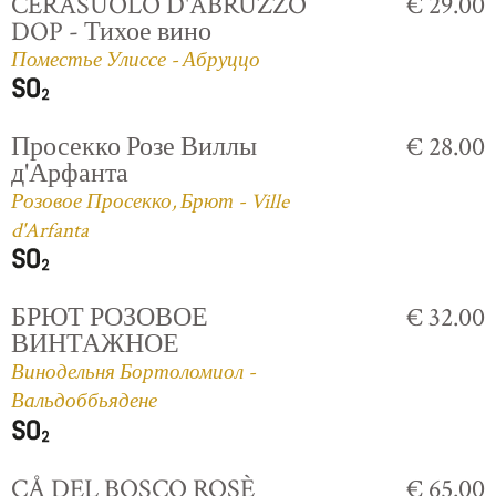
CERASUOLO D'ABRUZZO
€ 29.00
DOP - Тихое вино
Поместье Улиссе - Абруццо
Просекко Розе Виллы
€ 28.00
д'Арфанта
Розовое Просекко, Брют - Ville
d'Arfanta
БРЮТ РОЗОВОЕ
€ 32.00
ВИНТАЖНОЕ
Винодельня Бортоломиол -
Вальдоббьядене
CÅ DEL BOSCO ROSÈ
€ 65.00