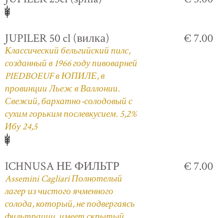
JUPILER 50 cl (вилка)
€ 7.00
Классический бельгийский пилс,
созданный в 1966 году пивоварней
PIEDBOEUF в ЮПИЛЕ, в
провинции Льеж в Валлонии.
Свежий, бархатно-солодовый с
сухим горьким послевкусием. 5,2%
Ибу 24,5
ICHNUSA НЕ ФИЛЬТР
€ 7.00
Assemini Cagliari Полнотелый
лагер из чистого ячменного
солода, который, не подвергаясь
фильтрации, имеет скрытый