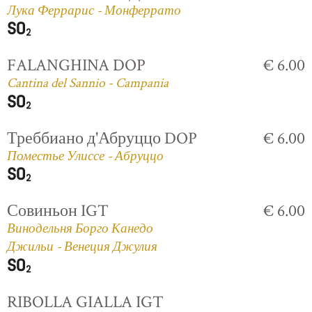
Лука Феррарис - Монферрато
FALANGHINA DOP
€ 6.00
Cantina del Sannio - Campania
Треббиано д'Абруццо DOP
€ 6.00
Поместье Улиссе - Абруццо
Совиньон IGT
€ 6.00
Винодельня Борго Канедо
Джильи - Венеция Джулия
RIBOLLA GIALLA IGT