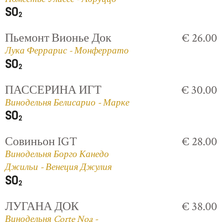
Пьемонт Вионье Док
€ 26.00
Лука Феррарис - Монферрато
ПАССЕРИНА ИГТ
€ 30.00
Винодельня Белисарио - Марке
Совиньон IGT
€ 28.00
Винодельня Борго Канедо
Джильи - Венеция Джулия
ЛУГАНА ДОК
€ 38.00
Винодельня Corte Noa -