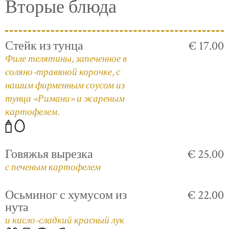
Вторые блюда
Стейк из тунца
€ 17.00
Филе телятины, запеченное в
соляно-травяной корочке, с
нашим фирменным соусом из
тунца «Римани» и жареным
картофелем.
Говяжья вырезка
€ 25.00
с печеным картофелем
Осьминог с хумусом из
€ 22.00
нута
и кисло-сладкий красный лук