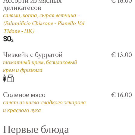
Ассорти из мясных
€ 16.00
деликатесов
салями, коппа, сырая ветчина -
(Salumificio Chiarone - Pianello Val
Tidone - ПК)
Чизкейк с бурратой
€ 13.00
томатный крем, базиликовый
крем и фризелла
Соленое мясо
€ 16.00
салат из кисло-сладкого эскарола
и красного лука
Первые блюда