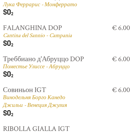
Лука Феррарис - Монферрато
FALANGHINA DOP
€ 6.00
Cantina del Sannio - Campania
Треббиано д'Абруццо DOP
€ 6.00
Поместье Улиссе - Абруццо
Совиньон IGT
€ 6.00
Винодельня Борго Канедо
Джильи - Венеция Джулия
RIBOLLA GIALLA IGT