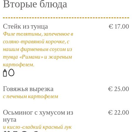
Вторые блюда
Стейк из тунца
€ 17.00
Филе телятины, запеченное в
соляно-травяной корочке, с
нашим фирменным соусом из
тунца «Римани» и жареным
картофелем.
Говяжья вырезка
€ 25.00
с печеным картофелем
Осьминог с хумусом из
€ 22.00
нута
и кисло-сладкий красный лук