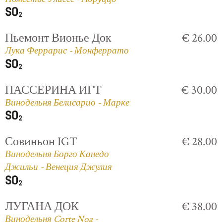
Пьемонт Вионье Док
€ 26.00
Лука Феррарис - Монферрато
ПАССЕРИНА ИГТ
€ 30.00
Винодельня Белисарио - Марке
Совиньон IGT
€ 28.00
Винодельня Борго Канедо
Джильи - Венеция Джулия
ЛУГАНА ДОК
€ 38.00
Винодельня Corte Noa -