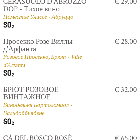
CERASUOLO D'ABRUZZO
€ 29.00
DOP - Тихое вино
Поместье Улиссе - Абруццо
Просекко Розе Виллы
€ 28.00
д'Арфанта
Розовое Просекко, Брют - Ville
d'Arfanta
БРЮТ РОЗОВОЕ
€ 32.00
ВИНТАЖНОЕ
Винодельня Бортоломиол -
Вальдоббьядене
CÅ DEL BOSCO ROSÈ
€ 65.00