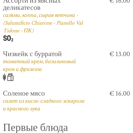
Ассорти из мясных
€ 16.00
деликатесов
салями, коппа, сырая ветчина -
(Salumificio Chiarone - Pianello Val
Tidone - ПК)
Чизкейк с бурратой
€ 13.00
томатный крем, базиликовый
крем и фризелла
Соленое мясо
€ 16.00
салат из кисло-сладкого эскарола
и красного лука
Первые блюда