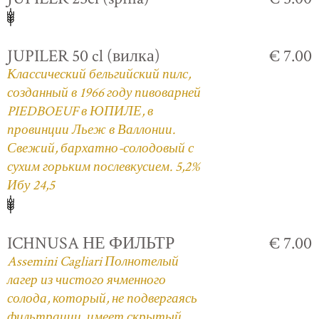
JUPILER 50 cl (вилка)
€ 7.00
Классический бельгийский пилс,
созданный в 1966 году пивоварней
PIEDBOEUF в ЮПИЛЕ, в
провинции Льеж в Валлонии.
Свежий, бархатно-солодовый с
сухим горьким послевкусием. 5,2%
Ибу 24,5
ICHNUSA НЕ ФИЛЬТР
€ 7.00
Assemini Cagliari Полнотелый
лагер из чистого ячменного
солода, который, не подвергаясь
фильтрации, имеет скрытый