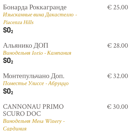
Бонарда Роккагранде
€ 25.00
Изысканные вина Дакастелло -
Piacenza Hills
Альянико ДОП
€ 28.00
Винодельня Iorio - Кампания
Монтепульчано Доп.
€ 32.00
Поместье Улиссе - Абруццо
CANNONAU PRIMO
€ 30.00
SCURO DOC
Винодельня Mesa Winery -
Сардиния