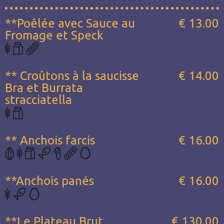
**Poêlée avec Sauce au
€ 13.00
Fromage et Speck
** Croûtons à la saucisse
€ 14.00
Bra et Burrata
stracciatella
** Anchois farcis
€ 16.00
**Anchois panés
€ 16.00
**Le Plateau Brut...
€ 130.00