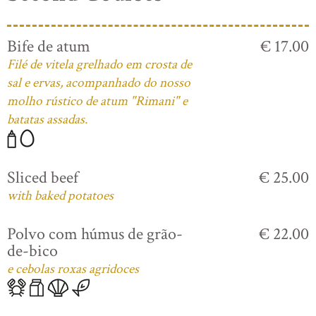
Bife de atum
€ 17.00
Filé de vitela grelhado em crosta de
sal e ervas, acompanhado do nosso
molho rústico de atum "Rimani" e
batatas assadas.
Sliced beef
€ 25.00
with baked potatoes
Polvo com húmus de grão-
€ 22.00
de-bico
e cebolas roxas agridoces