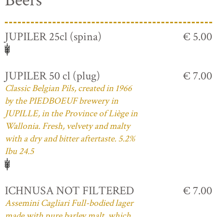
Beers
JUPILER 25cl (spina)
€ 5.00
JUPILER 50 cl (plug)
€ 7.00
Classic Belgian Pils, created in 1966
by the PIEDBOEUF brewery in
JUPILLE, in the Province of Liège in
Wallonia. Fresh, velvety and malty
with a dry and bitter aftertaste. 5.2%
Ibu 24.5
ICHNUSA NOT FILTERED
€ 7.00
Assemini Cagliari Full-bodied lager
made with pure barley malt, which,