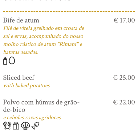
Bife de atum
€ 17.00
Filé de vitela grelhado em crosta de
sal e ervas, acompanhado do nosso
molho rústico de atum "Rimani" e
batatas assadas.
Sliced beef
€ 25.00
with baked potatoes
Polvo com húmus de grão-
€ 22.00
de-bico
e cebolas roxas agridoces