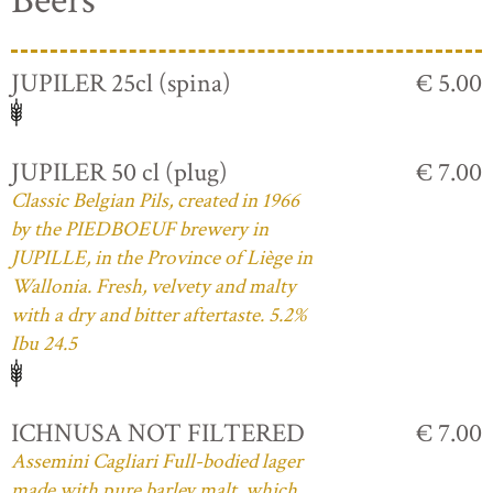
Beers
JUPILER 25cl (spina)
€ 5.00
JUPILER 50 cl (plug)
€ 7.00
Classic Belgian Pils, created in 1966
by the PIEDBOEUF brewery in
JUPILLE, in the Province of Liège in
Wallonia. Fresh, velvety and malty
with a dry and bitter aftertaste. 5.2%
Ibu 24.5
ICHNUSA NOT FILTERED
€ 7.00
Assemini Cagliari Full-bodied lager
made with pure barley malt, which,