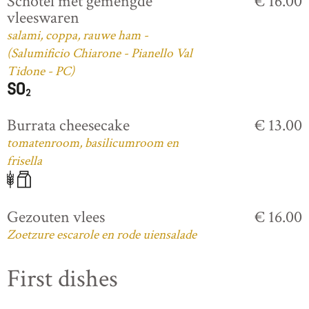
Schotel met gemengde
€ 16.00
vleeswaren
salami, coppa, rauwe ham -
(Salumificio Chiarone - Pianello Val
Tidone - PC)
Burrata cheesecake
€ 13.00
tomatenroom, basilicumroom en
frisella
Gezouten vlees
€ 16.00
Zoetzure escarole en rode uiensalade
First dishes