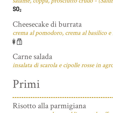
salame, coppa, prosciutto crudo - (Salu
Cheesecake di burrata
crema al pomodoro, crema al basilico e f
Carne salada
insalata di scarola e cipolle rosse in agr
Primi
Risotto alla parmigiana