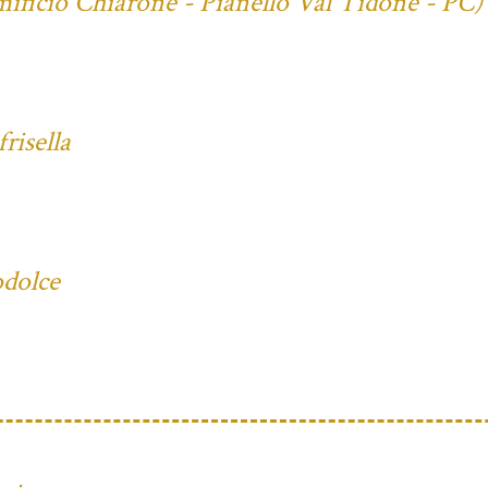
mificio Chiarone - Pianello Val Tidone - PC)
risella
odolce