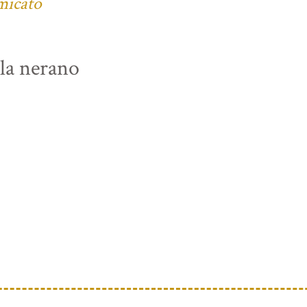
micato
lla nerano