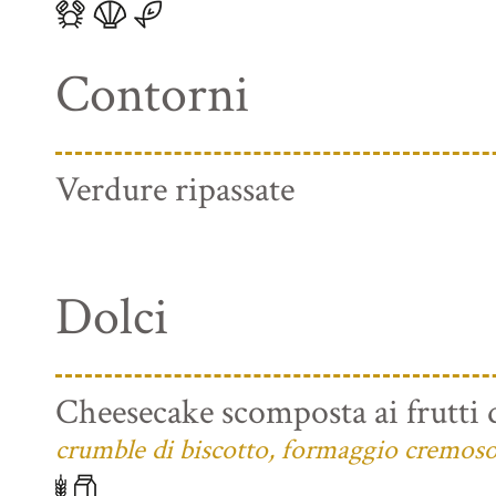
Contorni
Verdure ripassate
Dolci
Cheesecake scomposta ai frutti 
crumble di biscotto, formaggio cremoso e