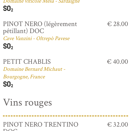
Domaine viticole Mesa - Sardaigne
PINOT NERO (légèrement
€ 28.00
pétillant) DOC
Cave Vanzini - Oltrepò Pavese
PETIT CHABLIS
€ 40.00
Domaine Bernard Michaut -
Bourgogne, France
Vins rouges
PINOT NERO TRENTINO
€ 32.00