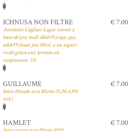
ICHNUSA NON FILTRE
€ 7.00
Assemini Cagliari Lager corsée à
base de pur malt d&#39;orge, qui,
n&#39;étant pas filtré, a un aspect
voilé grâce aux levures en
suspension. 5%
GUILLAUME
€ 7.00
bière blonde non filtrée (0,50,4,9%
vol.)
HAMLET
€ 7.00
bière rouge non filtrée (050