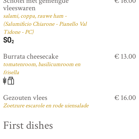
Schotel met gemengde
€ 16.00
vleeswaren
salami, coppa, rauwe ham -
(Salumificio Chiarone - Pianello Val
Tidone - PC)
Burrata cheesecake
€ 13.00
tomatenroom, basilicumroom en
frisella
Gezouten vlees
€ 16.00
Zoetzure escarole en rode uiensalade
First dishes