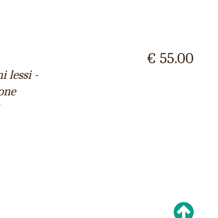
€ 55.00
 lessi -
ione