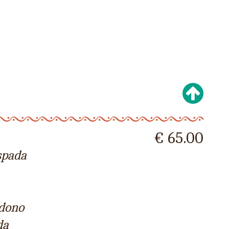
€ 65.00
 spada
udono
da