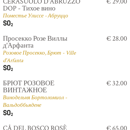
CERASUOLO D'ABRUZZO
€ 29.00
DOP - Тихое вино
Поместье Улиссе - Абруццо
Просекко Розе Виллы
€ 28.00
д'Арфанта
Розовое Просекко, Брют - Ville
d'Arfanta
БРЮТ РОЗОВОЕ
€ 32.00
ВИНТАЖНОЕ
Винодельня Бортоломиол -
Вальдоббьядене
CÅ DEL BOSCO ROSÈ
€ 65.00