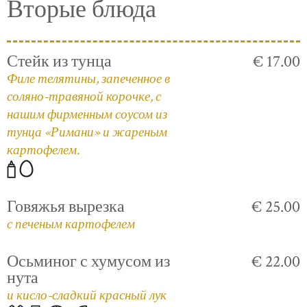
Вторые блюда
Стейк из тунца
€ 17.00
Филе телятины, запеченное в
соляно-травяной корочке, с
нашим фирменным соусом из
тунца «Римани» и жареным
картофелем.
Говяжья вырезка
€ 25.00
с печеным картофелем
Осьминог с хумусом из
€ 22.00
нута
и кисло-сладкий красный лук