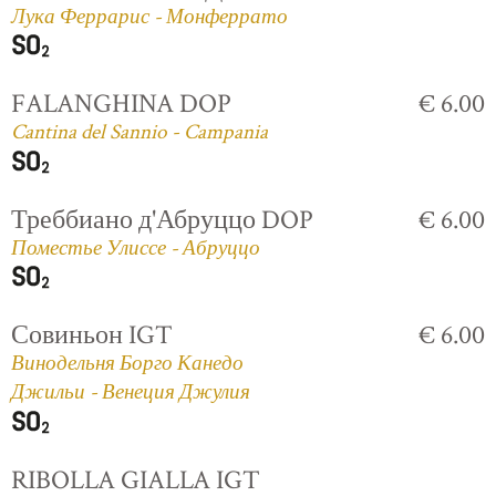
Лука Феррарис - Монферрато
FALANGHINA DOP
€ 6.00
Cantina del Sannio - Campania
Треббиано д'Абруццо DOP
€ 6.00
Поместье Улиссе - Абруццо
Совиньон IGT
€ 6.00
Винодельня Борго Канедо
Джильи - Венеция Джулия
RIBOLLA GIALLA IGT