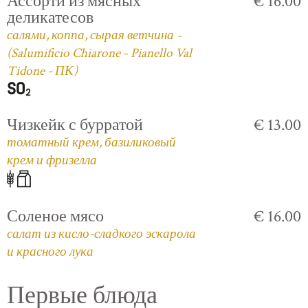
Ассорти из мясных
€ 16.00
деликатесов
салями, коппа, сырая ветчина -
(Salumificio Chiarone - Pianello Val
Tidone - ПК)
Чизкейк с бурратой
€ 13.00
томатный крем, базиликовый
крем и фризелла
Соленое мясо
€ 16.00
салат из кисло-сладкого эскарола
и красного лука
Первые блюда