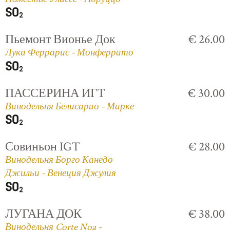
Пьемонт Вионье Док
€ 26.00
Лука Феррарис - Монферрато
ПАССЕРИНА ИГТ
€ 30.00
Винодельня Белисарио - Марке
Совиньон IGT
€ 28.00
Винодельня Борго Канедо
Джильи - Венеция Джулия
ЛУГАНА ДОК
€ 38.00
Винодельня Corte Noa -