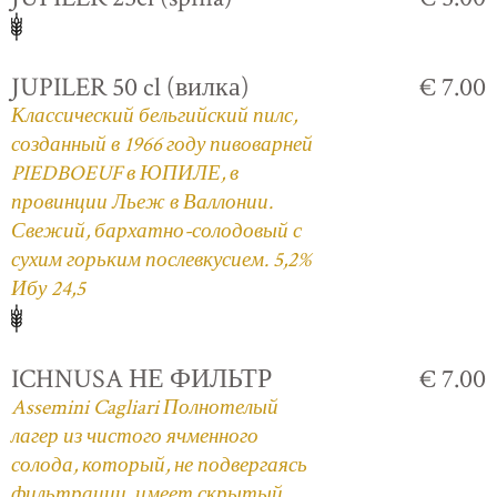
JUPILER 50 cl (вилка)
€ 7.00
Классический бельгийский пилс,
созданный в 1966 году пивоварней
PIEDBOEUF в ЮПИЛЕ, в
провинции Льеж в Валлонии.
Свежий, бархатно-солодовый с
сухим горьким послевкусием. 5,2%
Ибу 24,5
ICHNUSA НЕ ФИЛЬТР
€ 7.00
Assemini Cagliari Полнотелый
лагер из чистого ячменного
солода, который, не подвергаясь
фильтрации, имеет скрытый