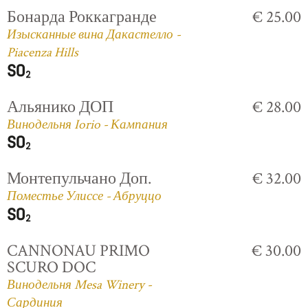
Бонарда Роккагранде
€ 25.00
Изысканные вина Дакастелло -
Piacenza Hills
Альянико ДОП
€ 28.00
Винодельня Iorio - Кампания
Монтепульчано Доп.
€ 32.00
Поместье Улиссе - Абруццо
CANNONAU PRIMO
€ 30.00
SCURO DOC
Винодельня Mesa Winery -
Сардиния