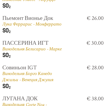
Пьемонт Вионье Док
€ 26.00
Лука Феррарис - Монферрато
ПАССЕРИНА ИГТ
€ 30.00
Винодельня Белисарио - Марке
Совиньон IGT
€ 28.00
Винодельня Борго Канедо
Джильи - Венеция Джулия
ЛУГАНА ДОК
€ 38.00
Винодельня Corte Noa -