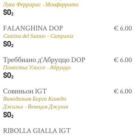
Лука Феррарис - Монферрато
FALANGHINA DOP
€ 6.00
Cantina del Sannio - Campania
Треббиано д'Абруццо DOP
€ 6.00
Поместье Улиссе - Абруццо
Совиньон IGT
€ 6.00
Винодельня Борго Канедо
Джильи - Венеция Джулия
RIBOLLA GIALLA IGT