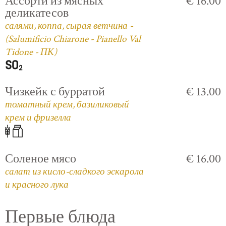
Ассорти из мясных
€ 16.00
деликатесов
салями, коппа, сырая ветчина -
(Salumificio Chiarone - Pianello Val
Tidone - ПК)
Чизкейк с бурратой
€ 13.00
томатный крем, базиликовый
крем и фризелла
Соленое мясо
€ 16.00
салат из кисло-сладкого эскарола
и красного лука
Первые блюда