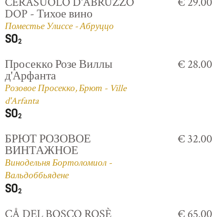
CERASUOLO D'ABRUZZO
€ 29.00
DOP - Тихое вино
Поместье Улиссе - Абруццо
Просекко Розе Виллы
€ 28.00
д'Арфанта
Розовое Просекко, Брют - Ville
d'Arfanta
БРЮТ РОЗОВОЕ
€ 32.00
ВИНТАЖНОЕ
Винодельня Бортоломиол -
Вальдоббьядене
CÅ DEL BOSCO ROSÈ
€ 65.00