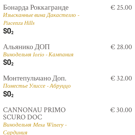
Бонарда Роккагранде
€ 25.00
Изысканные вина Дакастелло -
Piacenza Hills
Альянико ДОП
€ 28.00
Винодельня Iorio - Кампания
Монтепульчано Доп.
€ 32.00
Поместье Улиссе - Абруццо
CANNONAU PRIMO
€ 30.00
SCURO DOC
Винодельня Mesa Winery -
Сардиния