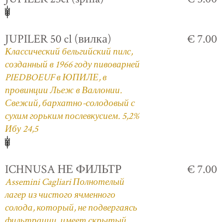
JUPILER 50 cl (вилка)
€ 7.00
Классический бельгийский пилс,
созданный в 1966 году пивоварней
PIEDBOEUF в ЮПИЛЕ, в
провинции Льеж в Валлонии.
Свежий, бархатно-солодовый с
сухим горьким послевкусием. 5,2%
Ибу 24,5
ICHNUSA НЕ ФИЛЬТР
€ 7.00
Assemini Cagliari Полнотелый
лагер из чистого ячменного
солода, который, не подвергаясь
фильтрации, имеет скрытый