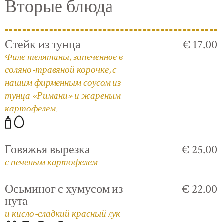
Вторые блюда
Стейк из тунца
€ 17.00
Филе телятины, запеченное в
соляно-травяной корочке, с
нашим фирменным соусом из
тунца «Римани» и жареным
картофелем.
Говяжья вырезка
€ 25.00
с печеным картофелем
Осьминог с хумусом из
€ 22.00
нута
и кисло-сладкий красный лук