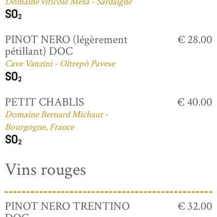
Domaine viticole Mesa - Sardaigne
PINOT NERO (légèrement
€ 28.00
pétillant) DOC
Cave Vanzini - Oltrepò Pavese
PETIT CHABLIS
€ 40.00
Domaine Bernard Michaut -
Bourgogne, France
Vins rouges
PINOT NERO TRENTINO
€ 32.00