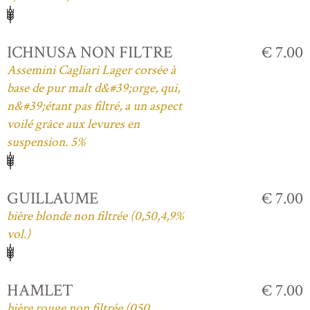
ICHNUSA NON FILTRE
€ 7.00
Assemini Cagliari Lager corsée à
base de pur malt d&#39;orge, qui,
n&#39;étant pas filtré, a un aspect
voilé grâce aux levures en
suspension. 5%
GUILLAUME
€ 7.00
bière blonde non filtrée (0,50,4,9%
vol.)
HAMLET
€ 7.00
bière rouge non filtrée (050