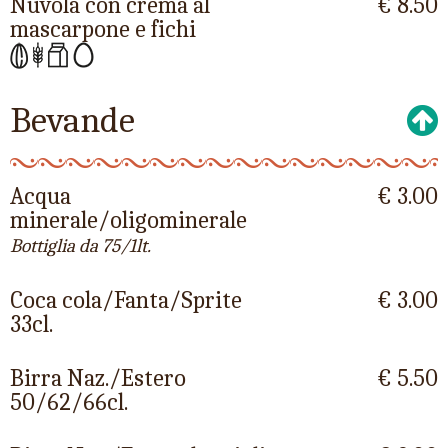
Nuvola con crema al
€ 8.50
mascarpone e fichi
Bevande
Acqua
€ 3.00
minerale/oligominerale
Bottiglia da 75/1lt.
Coca cola/Fanta/Sprite
€ 3.00
33cl.
Birra Naz./Estero
€ 5.50
50/62/66cl.