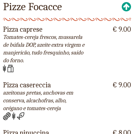
Pizze Focacce
Pizza caprese
€ 9.00
Tomates-cereja frescos, mussarela
de búfala DOP, azeite extra virgem e
manjericão, tudo fresquinho, saído
do forno.
Pizza casereccia
€ 9.00
azeitonas pretas, anchovas em
conserva, alcachofras, alho,
orégano e tomates-cereja
Pizza pinuccina
€ 8.00