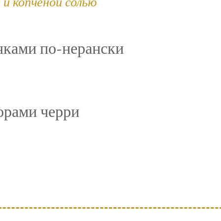
 и копченой солью
чками по-нерански
орами черри