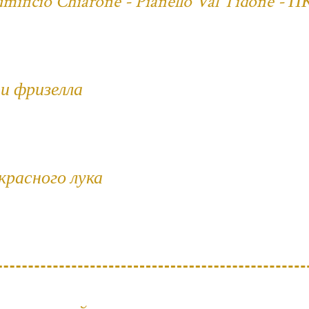
ificio Chiarone - Pianello Val Tidone - П
и фризелла
 красного лука