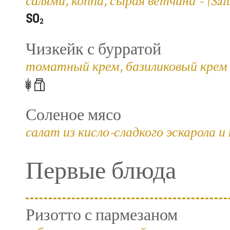
салями, коппа, сырая ветчина - (Salum
Чизкейк с бурратой
томатный крем, базиликовый крем 
Соленое мясо
салат из кисло-сладкого эскарола и
Первые блюда
Ризотто с пармезаном