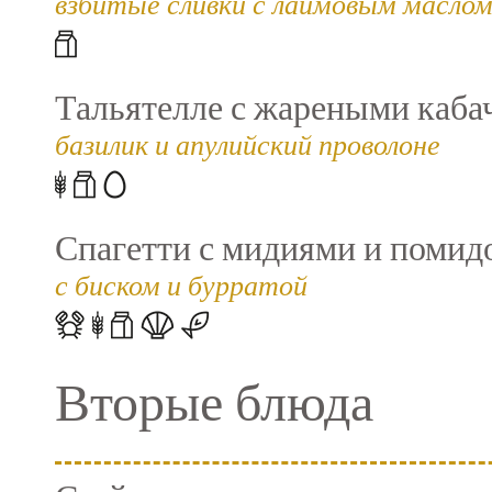
взбитые сливки с лаймовым маслом
Тальятелле с жареными каба
базилик и апулийский проволоне
Спагетти с мидиями и помид
с биском и бурратой
Вторые блюда