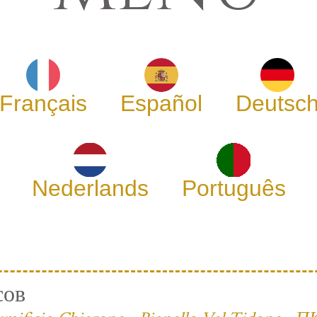
Français
Español
Deutsc
Nederlands
Português
сов