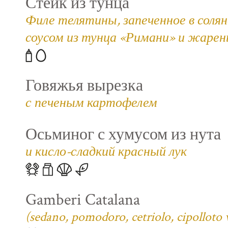
Стейк из тунца
Филе телятины, запеченное в соля
соусом из тунца «Римани» и жаре
Говяжья вырезка
с печеным картофелем
Осьминог с хумусом из нута
и кисло-сладкий красный лук
Gamberi Catalana
(sedano, pomodoro, cetriolo, cipolloto 