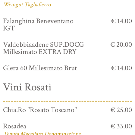
Weingut Tagliafierro
Falanghina Beneventano
€ 14.00
IGT
Valdobbiaadene SUP.DOCG
€ 20.00
Millesimato EXTRA DRY
Glera 60 Millesimato Brut
€ 14.00
Vini Rosati
Chia.Ro "Rosato Toscano"
€ 25.00
Rosadea
€ 33.00
Tenuta Macellaro Denominazione