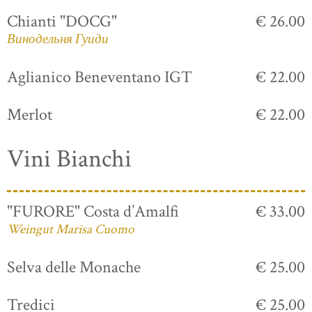
Chianti "DOCG"
€ 26.00
Винодельня Гуиди
Aglianico Beneventano IGT
€ 22.00
Merlot
€ 22.00
Vini Bianchi
"FURORE" Costa d’Amalfi
€ 33.00
Weingut Marisa Cuomo
Selva delle Monache
€ 25.00
Tredici
€ 25.00