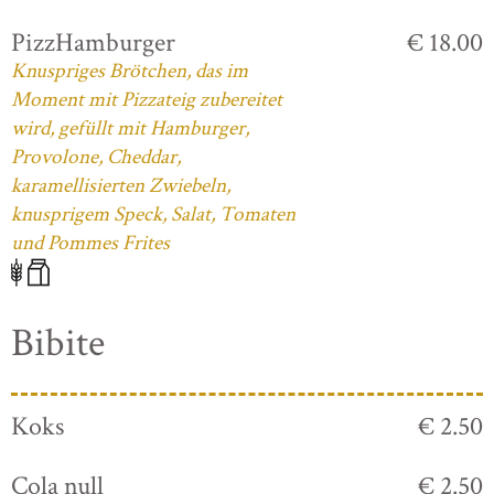
PizzHamburger
€ 18.00
Knuspriges Brötchen, das im
Moment mit Pizzateig zubereitet
wird, gefüllt mit Hamburger,
Provolone, Cheddar,
karamellisierten Zwiebeln,
knusprigem Speck, Salat, Tomaten
und Pommes Frites
Bibite
Koks
€ 2.50
Cola null
€ 2.50