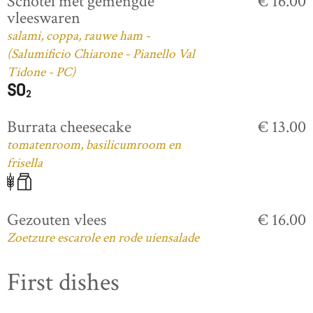
Schotel met gemengde
€ 16.00
vleeswaren
salami, coppa, rauwe ham -
(Salumificio Chiarone - Pianello Val
Tidone - PC)
Burrata cheesecake
€ 13.00
tomatenroom, basilicumroom en
frisella
Gezouten vlees
€ 16.00
Zoetzure escarole en rode uiensalade
First dishes