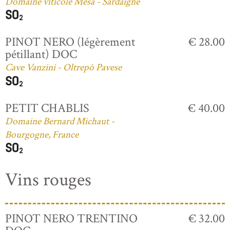
Domaine viticole Mesa - Sardaigne
PINOT NERO (légèrement
€ 28.00
pétillant) DOC
Cave Vanzini - Oltrepò Pavese
PETIT CHABLIS
€ 40.00
Domaine Bernard Michaut -
Bourgogne, France
Vins rouges
PINOT NERO TRENTINO
€ 32.00