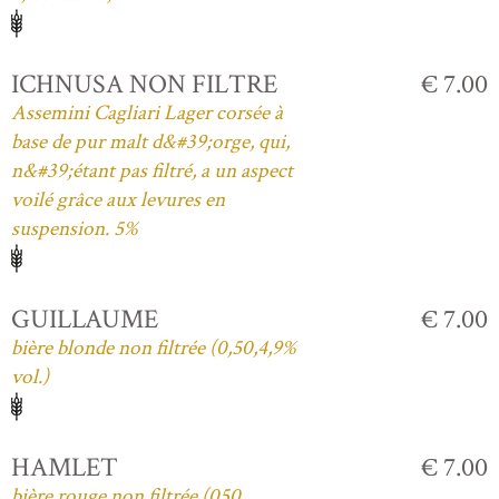
ICHNUSA NON FILTRE
€ 7.00
Assemini Cagliari Lager corsée à
base de pur malt d&#39;orge, qui,
n&#39;étant pas filtré, a un aspect
voilé grâce aux levures en
suspension. 5%
GUILLAUME
€ 7.00
bière blonde non filtrée (0,50,4,9%
vol.)
HAMLET
€ 7.00
bière rouge non filtrée (050