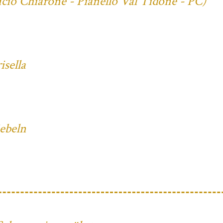
cio Chiarone - Pianello Val Tidone - PC)
sella
iebeln