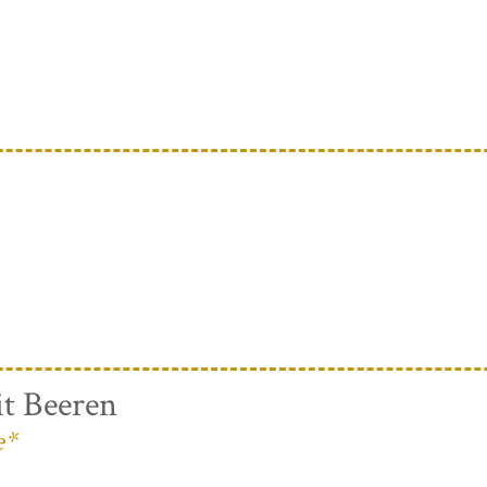
t Beeren
e*