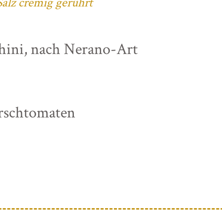
alz cremig gerührt
chini, nach Nerano-Art
irschtomaten