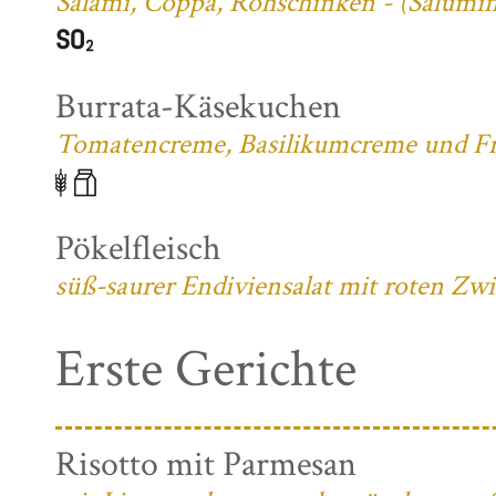
Salami, Coppa, Rohschinken - (Salumifi
Burrata-Käsekuchen
Tomatencreme, Basilikumcreme und Fri
Pökelfleisch
süß-saurer Endiviensalat mit roten Zw
Erste Gerichte
Risotto mit Parmesan