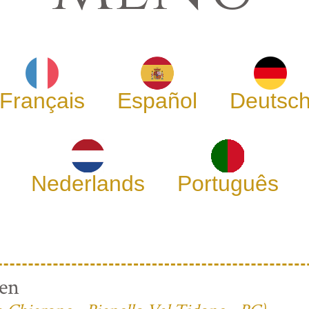
Français
Español
Deutsc
Nederlands
Português
ren