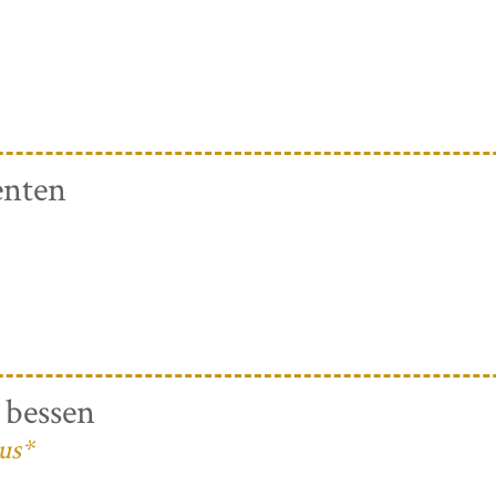
enten
 bessen
us*