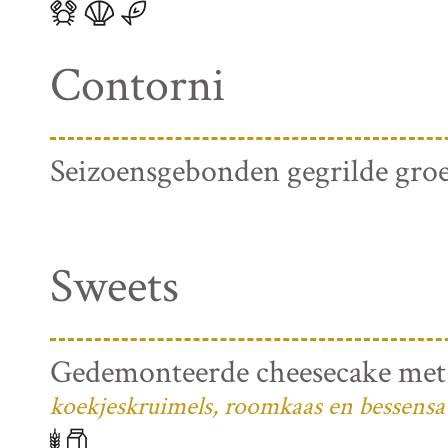
Contorni
Seizoensgebonden gegrilde gro
Sweets
Gedemonteerde cheesecake met
koekjeskruimels, roomkaas en bessensa