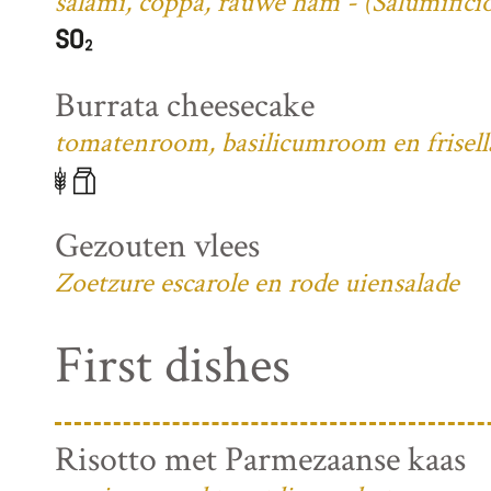
salami, coppa, rauwe ham - (Salumifici
Burrata cheesecake
tomatenroom, basilicumroom en frisell
Gezouten vlees
Zoetzure escarole en rode uiensalade
First dishes
Risotto met Parmezaanse kaas