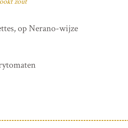
ookt zout
ettes, op Nerano-wijze
rrytomaten