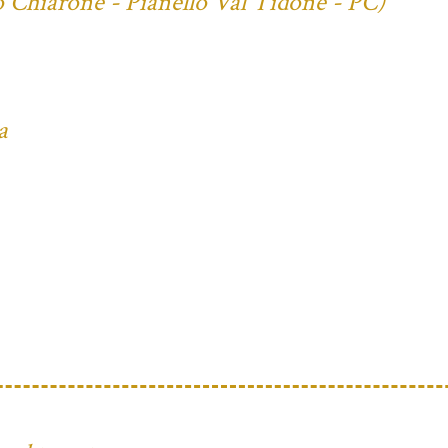
o Chiarone - Pianello Val Tidone - PC)
a