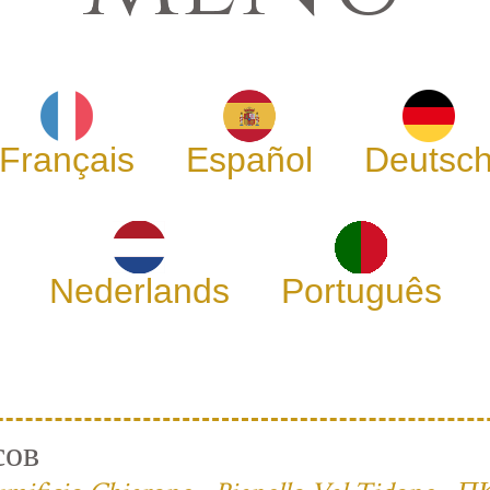
Français
Español
Deutsc
Nederlands
Português
сов