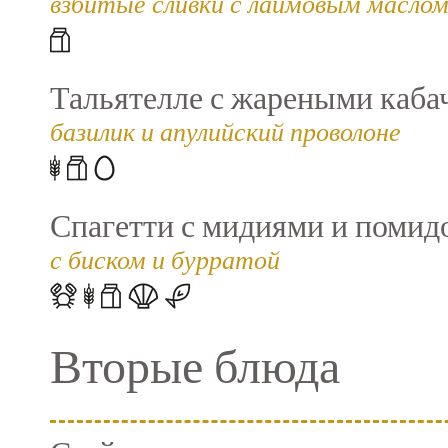
взбитые сливки с лаймовым маслом
Тальятелле с жареными каба
базилик и апулийский проволоне
Спагетти с мидиями и помид
с биском и бурратой
Вторые блюда