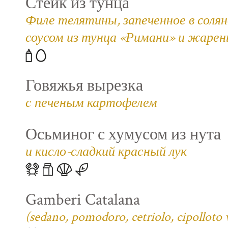
Стейк из тунца
Филе телятины, запеченное в соля
соусом из тунца «Римани» и жаре
Говяжья вырезка
с печеным картофелем
Осьминог с хумусом из нута
и кисло-сладкий красный лук
Gamberi Catalana
(sedano, pomodoro, cetriolo, cipolloto 