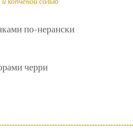
 и копченой солью
чками по-нерански
орами черри