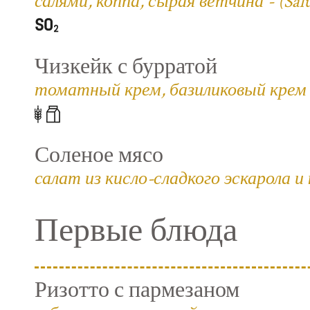
салями, коппа, сырая ветчина - (Salum
Чизкейк с бурратой
томатный крем, базиликовый крем 
Соленое мясо
салат из кисло-сладкого эскарола и
Первые блюда
Ризотто с пармезаном