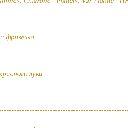
ificio Chiarone - Pianello Val Tidone - П
и фризелла
 красного лука