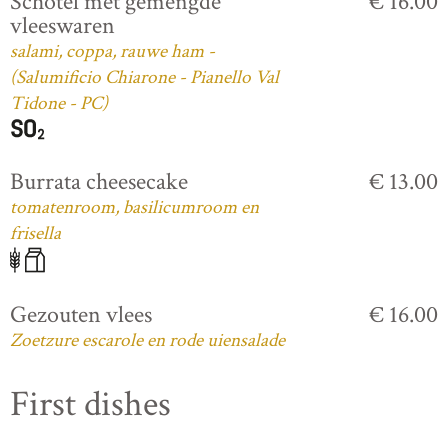
Schotel met gemengde
€ 16.00
vleeswaren
salami, coppa, rauwe ham -
(Salumificio Chiarone - Pianello Val
Tidone - PC)
Burrata cheesecake
€ 13.00
tomatenroom, basilicumroom en
frisella
Gezouten vlees
€ 16.00
Zoetzure escarole en rode uiensalade
First dishes