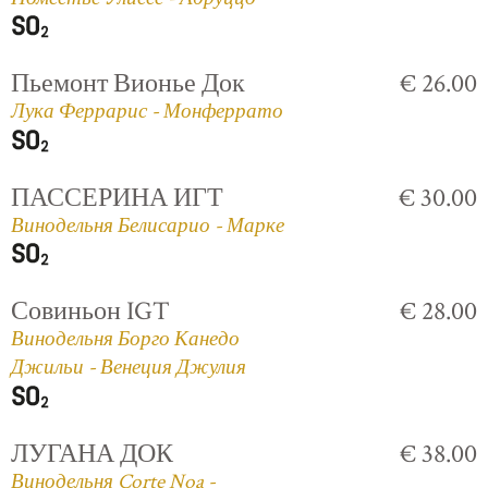
Пьемонт Вионье Док
€ 26.00
Лука Феррарис - Монферрато
ПАССЕРИНА ИГТ
€ 30.00
Винодельня Белисарио - Марке
Совиньон IGT
€ 28.00
Винодельня Борго Канедо
Джильи - Венеция Джулия
ЛУГАНА ДОК
€ 38.00
Винодельня Corte Noa -