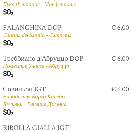
Лука Феррарис - Монферрато
FALANGHINA DOP
€ 6.00
Cantina del Sannio - Campania
Треббиано д'Абруццо DOP
€ 6.00
Поместье Улиссе - Абруццо
Совиньон IGT
€ 6.00
Винодельня Борго Канедо
Джильи - Венеция Джулия
RIBOLLA GIALLA IGT