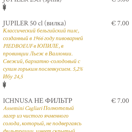
JUPILER 50 cl (вилка)
€ 7.00
Классический бельгийский пилс,
созданный в 1966 году пивоварней
PIEDBOEUF в ЮПИЛЕ, в
провинции Льеж в Валлонии.
Свежий, бархатно-солодовый с
сухим горьким послевкусием. 5,2%
Ибу 24,5
ICHNUSA НЕ ФИЛЬТР
€ 7.00
Assemini Cagliari Полнотелый
лагер из чистого ячменного
солода, который, не подвергаясь
фильтрации, имеет скрытый