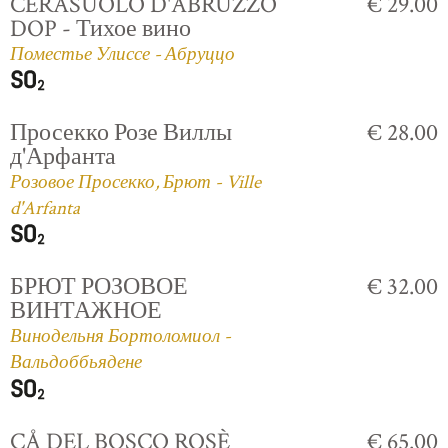
CERASUOLO D'ABRUZZO
€ 29.00
DOP - Тихое вино
Поместье Улиссе - Абруццо
Просекко Розе Виллы
€ 28.00
д'Арфанта
Розовое Просекко, Брют - Ville
d'Arfanta
БРЮТ РОЗОВОЕ
€ 32.00
ВИНТАЖНОЕ
Винодельня Бортоломиол -
Вальдоббьядене
CÅ DEL BOSCO ROSÈ
€ 65.00