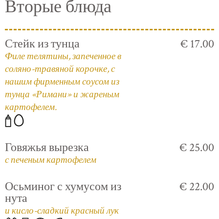
Вторые блюда
Стейк из тунца
€ 17.00
Филе телятины, запеченное в
соляно-травяной корочке, с
нашим фирменным соусом из
тунца «Римани» и жареным
картофелем.
Говяжья вырезка
€ 25.00
с печеным картофелем
Осьминог с хумусом из
€ 22.00
нута
и кисло-сладкий красный лук