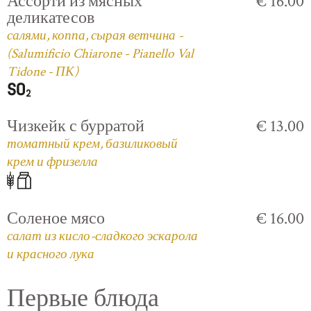
Ассорти из мясных
€ 16.00
деликатесов
салями, коппа, сырая ветчина -
(Salumificio Chiarone - Pianello Val
Tidone - ПК)
Чизкейк с бурратой
€ 13.00
томатный крем, базиликовый
крем и фризелла
Соленое мясо
€ 16.00
салат из кисло-сладкого эскарола
и красного лука
Первые блюда