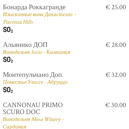
Бонарда Роккагранде
€ 25.00
Изысканные вина Дакастелло -
Piacenza Hills
Альянико ДОП
€ 28.00
Винодельня Iorio - Кампания
Монтепульчано Доп.
€ 32.00
Поместье Улиссе - Абруццо
CANNONAU PRIMO
€ 30.00
SCURO DOC
Винодельня Mesa Winery -
Сардиния