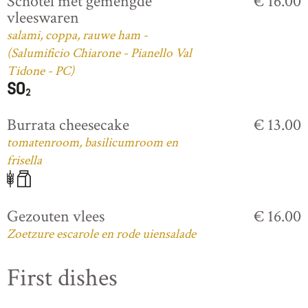
Schotel met gemengde
€ 16.00
vleeswaren
salami, coppa, rauwe ham -
(Salumificio Chiarone - Pianello Val
Tidone - PC)
Burrata cheesecake
€ 13.00
tomatenroom, basilicumroom en
frisella
Gezouten vlees
€ 16.00
Zoetzure escarole en rode uiensalade
First dishes