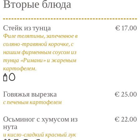
Вторые блюда
Стейк из тунца
€ 17.00
Филе телятины, запеченное в
соляно-травяной корочке, с
нашим фирменным соусом из
тунца «Римани» и жареным
картофелем.
Говяжья вырезка
€ 25.00
с печеным картофелем
Осьминог с хумусом из
€ 22.00
нута
и кисло-сладкий красный лук