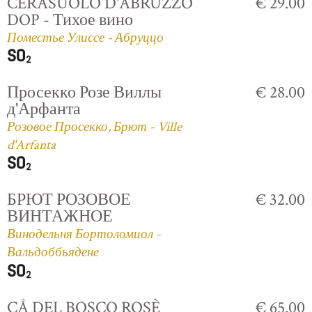
CERASUOLO D'ABRUZZO
€ 29.00
DOP - Тихое вино
Поместье Улиссе - Абруццо
Просекко Розе Виллы
€ 28.00
д'Арфанта
Розовое Просекко, Брют - Ville
d'Arfanta
БРЮТ РОЗОВОЕ
€ 32.00
ВИНТАЖНОЕ
Винодельня Бортоломиол -
Вальдоббьядене
CÅ DEL BOSCO ROSÈ
€ 65.00