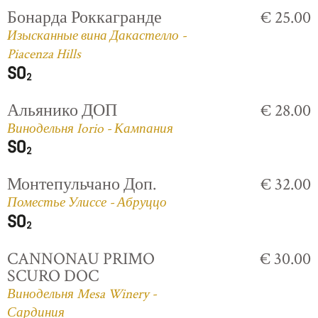
Бонарда Роккагранде
€ 25.00
Изысканные вина Дакастелло -
Piacenza Hills
Альянико ДОП
€ 28.00
Винодельня Iorio - Кампания
Монтепульчано Доп.
€ 32.00
Поместье Улиссе - Абруццо
CANNONAU PRIMO
€ 30.00
SCURO DOC
Винодельня Mesa Winery -
Сардиния