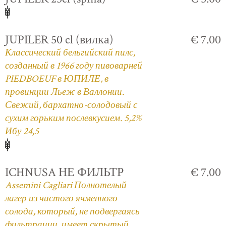
JUPILER 50 cl (вилка)
€ 7.00
Классический бельгийский пилс,
созданный в 1966 году пивоварней
PIEDBOEUF в ЮПИЛЕ, в
провинции Льеж в Валлонии.
Свежий, бархатно-солодовый с
сухим горьким послевкусием. 5,2%
Ибу 24,5
ICHNUSA НЕ ФИЛЬТР
€ 7.00
Assemini Cagliari Полнотелый
лагер из чистого ячменного
солода, который, не подвергаясь
фильтрации, имеет скрытый