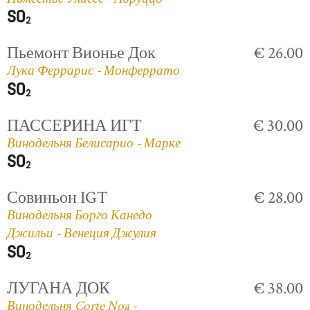
Пьемонт Вионье Док
€ 26.00
Лука Феррарис - Монферрато
ПАССЕРИНА ИГТ
€ 30.00
Винодельня Белисарио - Марке
Совиньон IGT
€ 28.00
Винодельня Борго Канедо
Джильи - Венеция Джулия
ЛУГАНА ДОК
€ 38.00
Винодельня Corte Noa -