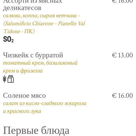
Ассорти из мясных
€ 16.00
деликатесов
салями, коппа, сырая ветчина -
(Salumificio Chiarone - Pianello Val
Tidone - ПК)
Чизкейк с бурратой
€ 13.00
томатный крем, базиликовый
крем и фризелла
Соленое мясо
€ 16.00
салат из кисло-сладкого эскарола
и красного лука
Первые блюда