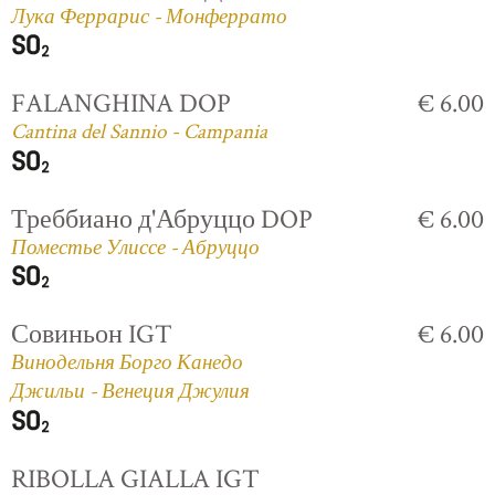
Лука Феррарис - Монферрато
FALANGHINA DOP
€ 6.00
Cantina del Sannio - Campania
Треббиано д'Абруццо DOP
€ 6.00
Поместье Улиссе - Абруццо
Совиньон IGT
€ 6.00
Винодельня Борго Канедо
Джильи - Венеция Джулия
RIBOLLA GIALLA IGT