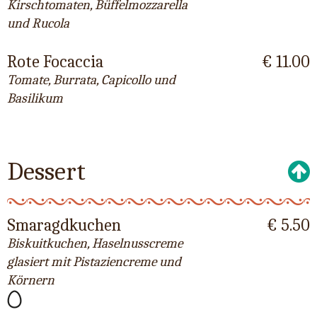
Kirschtomaten, Büffelmozzarella
und Rucola
Rote Focaccia
€ 11.00
Tomate, Burrata, Capicollo und
Basilikum
Dessert
Smaragdkuchen
€ 5.50
Biskuitkuchen, Haselnusscreme
glasiert mit Pistaziencreme und
Körnern