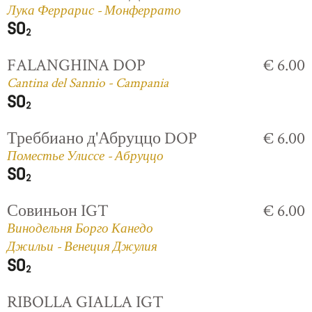
Лука Феррарис - Монферрато
FALANGHINA DOP
€ 6.00
Cantina del Sannio - Campania
Треббиано д'Абруццо DOP
€ 6.00
Поместье Улиссе - Абруццо
Совиньон IGT
€ 6.00
Винодельня Борго Канедо
Джильи - Венеция Джулия
RIBOLLA GIALLA IGT