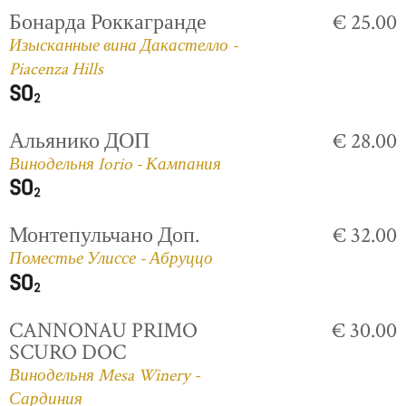
Бонарда Роккагранде
€ 25.00
Изысканные вина Дакастелло -
Piacenza Hills
Альянико ДОП
€ 28.00
Винодельня Iorio - Кампания
Монтепульчано Доп.
€ 32.00
Поместье Улиссе - Абруццо
CANNONAU PRIMO
€ 30.00
SCURO DOC
Винодельня Mesa Winery -
Сардиния