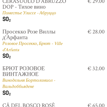
CERASUOLO D'ABRUZZO
€ 29.00
DOP - Тихое вино
Поместье Улиссе - Абруццо
Просекко Розе Виллы
€ 28.00
д'Арфанта
Розовое Просекко, Брют - Ville
d'Arfanta
БРЮТ РОЗОВОЕ
€ 32.00
ВИНТАЖНОЕ
Винодельня Бортоломиол -
Вальдоббьядене
CÅ DEL BOSCO ROSÈ
€ 65.00