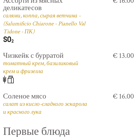
Ассорти из мясных
€ 16.00
деликатесов
салями, коппа, сырая ветчина -
(Salumificio Chiarone - Pianello Val
Tidone - ПК)
Чизкейк с бурратой
€ 13.00
томатный крем, базиликовый
крем и фризелла
Соленое мясо
€ 16.00
салат из кисло-сладкого эскарола
и красного лука
Первые блюда