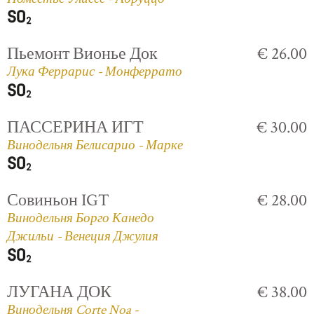
Пьемонт Вионье Док
€ 26.00
Лука Феррарис - Монферрато
ПАССЕРИНА ИГТ
€ 30.00
Винодельня Белисарио - Марке
Совиньон IGT
€ 28.00
Винодельня Борго Канедо
Джильи - Венеция Джулия
ЛУГАНА ДОК
€ 38.00
Винодельня Corte Noa -