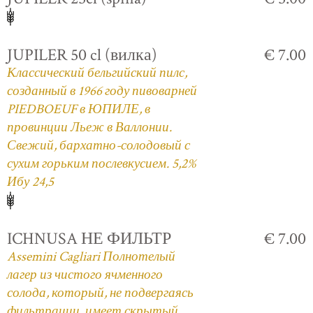
JUPILER 50 cl (вилка)
€ 7.00
Классический бельгийский пилс,
созданный в 1966 году пивоварней
PIEDBOEUF в ЮПИЛЕ, в
провинции Льеж в Валлонии.
Свежий, бархатно-солодовый с
сухим горьким послевкусием. 5,2%
Ибу 24,5
ICHNUSA НЕ ФИЛЬТР
€ 7.00
Assemini Cagliari Полнотелый
лагер из чистого ячменного
солода, который, не подвергаясь
фильтрации, имеет скрытый