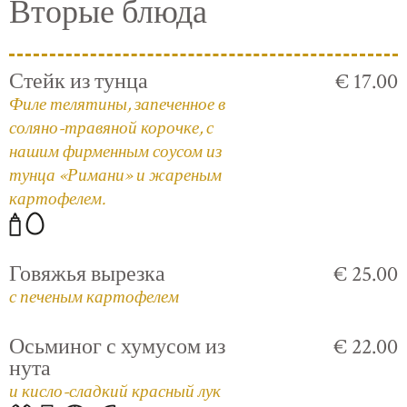
Вторые блюда
Стейк из тунца
€ 17.00
Филе телятины, запеченное в
соляно-травяной корочке, с
нашим фирменным соусом из
тунца «Римани» и жареным
картофелем.
Говяжья вырезка
€ 25.00
с печеным картофелем
Осьминог с хумусом из
€ 22.00
нута
и кисло-сладкий красный лук