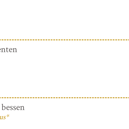
enten
 bessen
us*