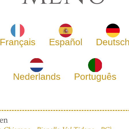
Français
Español
Deutsc
Nederlands
Português
ren