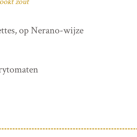
ookt zout
ettes, op Nerano-wijze
rrytomaten