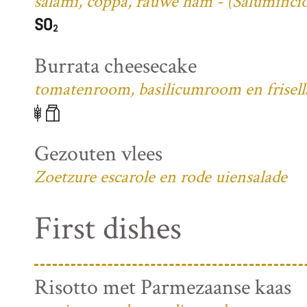
salami, coppa, rauwe ham - (Salumifici
Burrata cheesecake
tomatenroom, basilicumroom en frisell
Gezouten vlees
Zoetzure escarole en rode uiensalade
First dishes
Risotto met Parmezaanse kaas