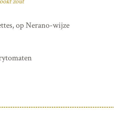
ookt zout
ettes, op Nerano-wijze
rrytomaten