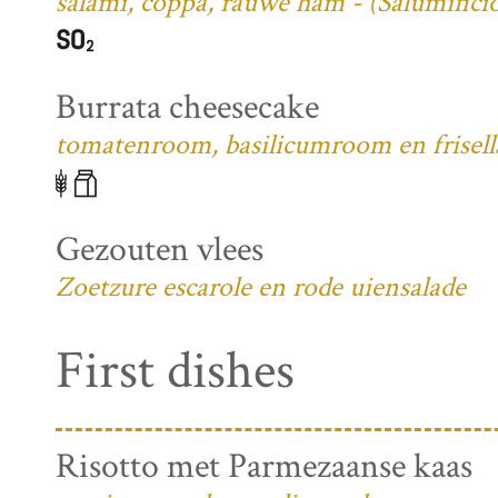
salami, coppa, rauwe ham - (Salumifici
Burrata cheesecake
tomatenroom, basilicumroom en frisell
Gezouten vlees
Zoetzure escarole en rode uiensalade
First dishes
Risotto met Parmezaanse kaas