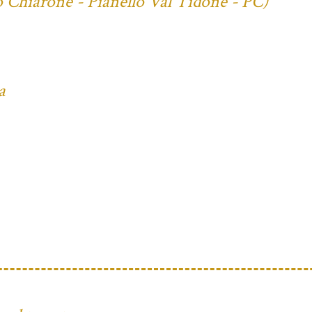
o Chiarone - Pianello Val Tidone - PC)
a