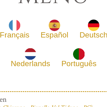
Français
Español
Deutsc
Nederlands
Português
ren