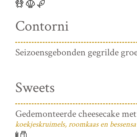
Contorni
Seizoensgebonden gegrilde gro
Sweets
Gedemonteerde cheesecake met
koekjeskruimels, roomkaas en bessensa