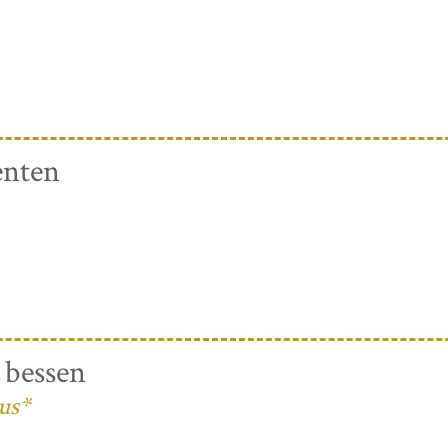
enten
 bessen
us*