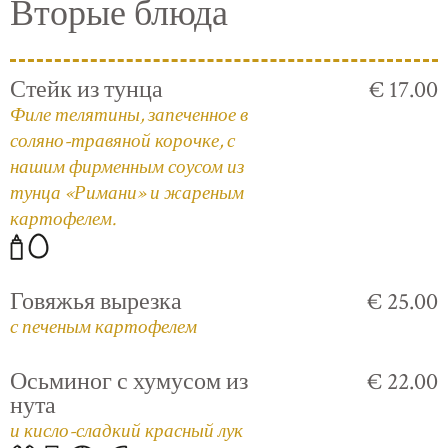
Вторые блюда
Стейк из тунца
€ 17.00
Филе телятины, запеченное в
соляно-травяной корочке, с
нашим фирменным соусом из
тунца «Римани» и жареным
картофелем.
Говяжья вырезка
€ 25.00
с печеным картофелем
Осьминог с хумусом из
€ 22.00
нута
и кисло-сладкий красный лук