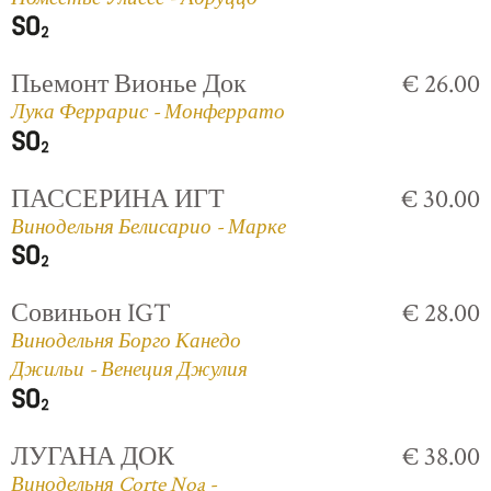
Пьемонт Вионье Док
€ 26.00
Лука Феррарис - Монферрато
ПАССЕРИНА ИГТ
€ 30.00
Винодельня Белисарио - Марке
Совиньон IGT
€ 28.00
Винодельня Борго Канедо
Джильи - Венеция Джулия
ЛУГАНА ДОК
€ 38.00
Винодельня Corte Noa -