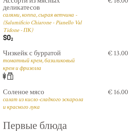
Ассорти из мясных
€ 16.00
деликатесов
салями, коппа, сырая ветчина -
(Salumificio Chiarone - Pianello Val
Tidone - ПК)
Чизкейк с бурратой
€ 13.00
томатный крем, базиликовый
крем и фризелла
Соленое мясо
€ 16.00
салат из кисло-сладкого эскарола
и красного лука
Первые блюда