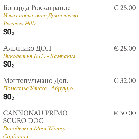
Бонарда Роккагранде
€ 25.00
Изысканные вина Дакастелло -
Piacenza Hills
Альянико ДОП
€ 28.00
Винодельня Iorio - Кампания
Монтепульчано Доп.
€ 32.00
Поместье Улиссе - Абруццо
CANNONAU PRIMO
€ 30.00
SCURO DOC
Винодельня Mesa Winery -
Сардиния