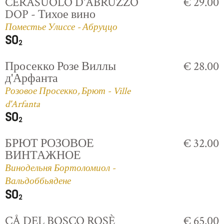
CERASUOLO D'ABRUZZO
€ 29.00
DOP - Тихое вино
Поместье Улиссе - Абруццо
Просекко Розе Виллы
€ 28.00
д'Арфанта
Розовое Просекко, Брют - Ville
d'Arfanta
БРЮТ РОЗОВОЕ
€ 32.00
ВИНТАЖНОЕ
Винодельня Бортоломиол -
Вальдоббьядене
CÅ DEL BOSCO ROSÈ
€ 65.00