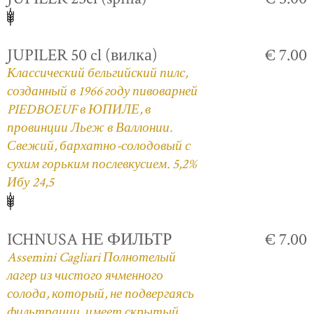
JUPILER 50 cl (вилка)
€ 7.00
Классический бельгийский пилс,
созданный в 1966 году пивоварней
PIEDBOEUF в ЮПИЛЕ, в
провинции Льеж в Валлонии.
Свежий, бархатно-солодовый с
сухим горьким послевкусием. 5,2%
Ибу 24,5
ICHNUSA НЕ ФИЛЬТР
€ 7.00
Assemini Cagliari Полнотелый
лагер из чистого ячменного
солода, который, не подвергаясь
фильтрации, имеет скрытый