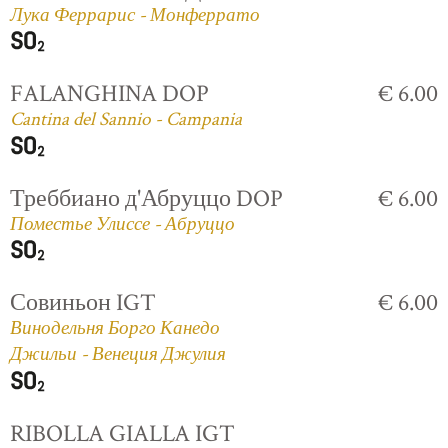
Лука Феррарис - Монферрато
FALANGHINA DOP
€ 6.00
Cantina del Sannio - Campania
Треббиано д'Абруццо DOP
€ 6.00
Поместье Улиссе - Абруццо
Совиньон IGT
€ 6.00
Винодельня Борго Канедо
Джильи - Венеция Джулия
RIBOLLA GIALLA IGT