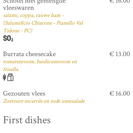
Schotel met gemengde
€ 16.00
vleeswaren
salami, coppa, rauwe ham -
(Salumificio Chiarone - Pianello Val
Tidone - PC)
Burrata cheesecake
€ 13.00
tomatenroom, basilicumroom en
frisella
Gezouten vlees
€ 16.00
Zoetzure escarole en rode uiensalade
First dishes