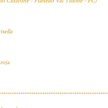
cio Chiarone - Pianello Val Tidone - PC)
isella
 roja