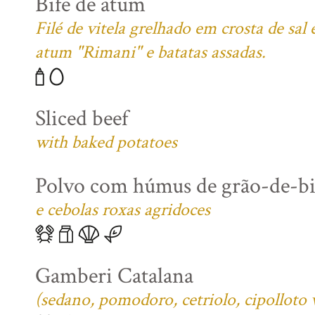
Bife de atum
Filé de vitela grelhado em crosta de sa
atum "Rimani" e batatas assadas.
Sliced beef
with baked potatoes
Polvo com húmus de grão-de-b
e cebolas roxas agridoces
Gamberi Catalana
(sedano, pomodoro, cetriolo, cipolloto 