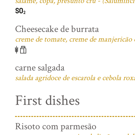
salame, copa, presunto cru - (Salumific
Cheesecake de burrata
creme de tomate, creme de manjericão e 
carne salgada
salada agridoce de escarola e cebola rox
First dishes
Risoto com parmesão