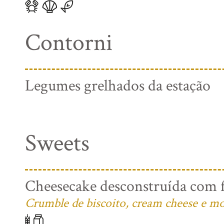
Contorni
Legumes grelhados da estação
Sweets
Cheesecake desconstruída com f
Crumble de biscoito, cream cheese e mo