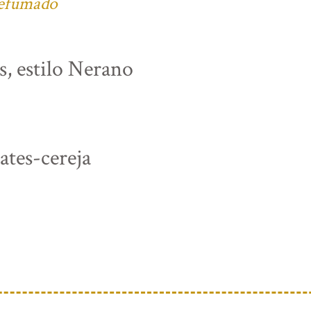
defumado
s, estilo Nerano
tes-cereja