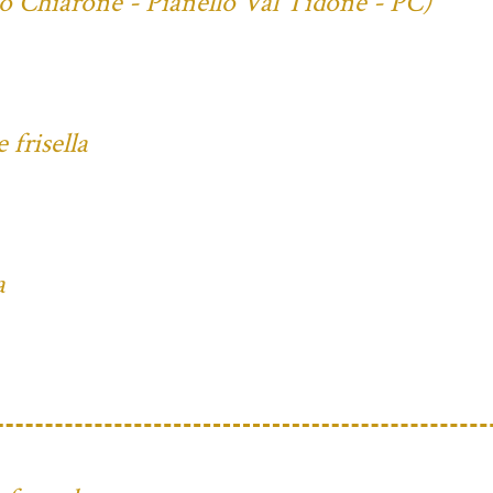
io Chiarone - Pianello Val Tidone - PC)
frisella
a