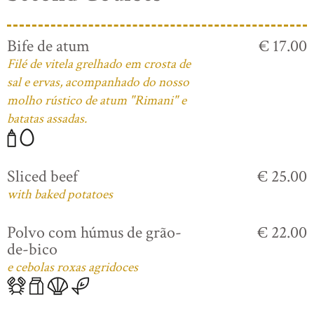
Bife de atum
€ 17.00
Filé de vitela grelhado em crosta de
sal e ervas, acompanhado do nosso
molho rústico de atum "Rimani" e
batatas assadas.
Sliced beef
€ 25.00
with baked potatoes
Polvo com húmus de grão-
€ 22.00
de-bico
e cebolas roxas agridoces