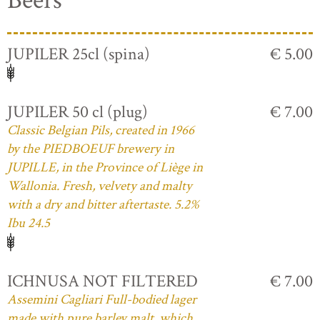
Beers
JUPILER 25cl (spina)
€ 5.00
JUPILER 50 cl (plug)
€ 7.00
Classic Belgian Pils, created in 1966
by the PIEDBOEUF brewery in
JUPILLE, in the Province of Liège in
Wallonia. Fresh, velvety and malty
with a dry and bitter aftertaste. 5.2%
Ibu 24.5
ICHNUSA NOT FILTERED
€ 7.00
Assemini Cagliari Full-bodied lager
made with pure barley malt, which,