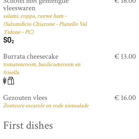
Schotel met gemengde
€ 16.00
vleeswaren
salami, coppa, rauwe ham -
(Salumificio Chiarone - Pianello Val
Tidone - PC)
Burrata cheesecake
€ 13.00
tomatenroom, basilicumroom en
frisella
Gezouten vlees
€ 16.00
Zoetzure escarole en rode uiensalade
First dishes