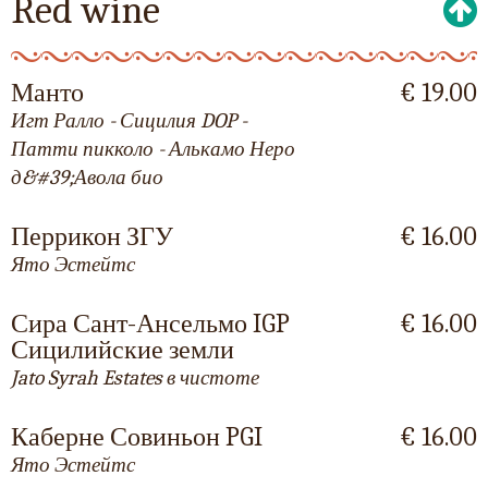
Red wine
Манто
€ 19.00
Игт Ралло - Сицилия DOP -
Патти пикколо - Алькамо Неро
д&#39;Авола био
Перрикон ЗГУ
€ 16.00
Ято Эстейтс
Сира Сант-Ансельмо IGP
€ 16.00
Сицилийские земли
Jato Syrah Estates в чистоте
Каберне Совиньон PGI
€ 16.00
Ято Эстейтс