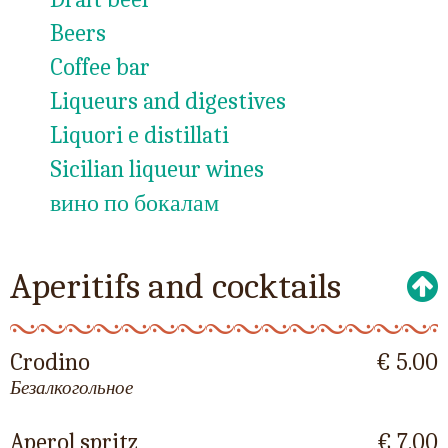
Beers
Coffee bar
Liqueurs and digestives
Liquori e distillati
Sicilian liqueur wines
вино по бокалам
Aperitifs and cocktails
Crodino
€ 5.00
Безалкогольное
Aperol spritz
€ 7.00