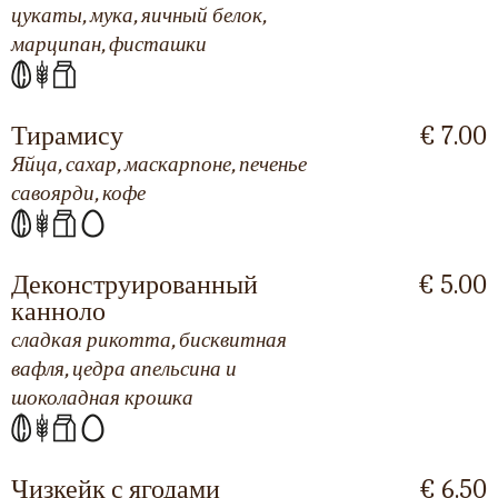
цукаты, мука, яичный белок,
марципан, фисташки
Тирамису
€ 7.00
Яйца, сахар, маскарпоне, печенье
савоярди, кофе
Деконструированный
€ 5.00
канноло
сладкая рикотта, бисквитная
вафля, цедра апельсина и
шоколадная крошка
Чизкейк с ягодами
€ 6.50