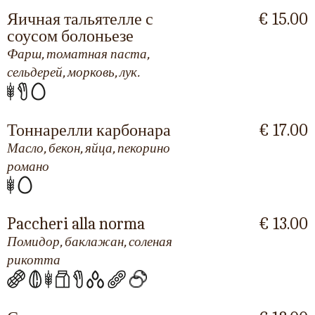
Яичная тальятелле с
€ 15.00
соусом болоньезе
Фарш, томатная паста,
сельдерей, морковь, лук.
Тоннарелли карбонара
€ 17.00
Масло, бекон, яйца, пекорино
романо
Paccheri alla norma
€ 13.00
Помидор, баклажан, соленая
рикотта