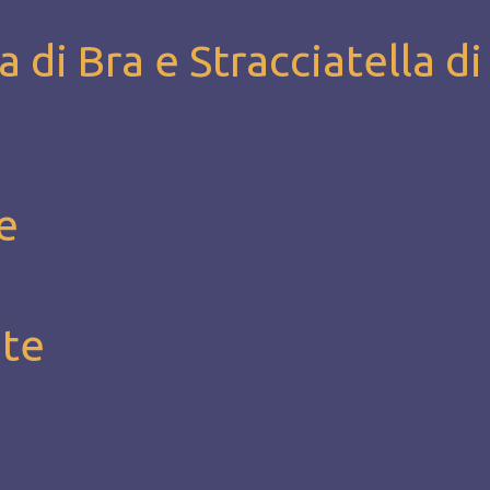
a di Bra e Stracciatella di
e
ate