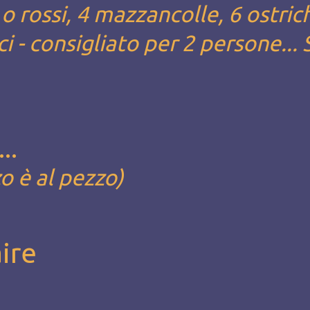
 o rossi, 4 mazzancolle, 6 ostric
i - consigliato per 2 persone... 
..
zo è al pezzo)
ire