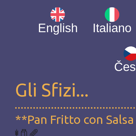
English
Italiano
Čes
Gli Sfizi...
**Pan Fritto con Sals