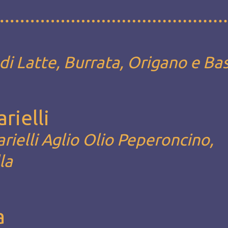
i Latte, Burrata, Origano e Bas
arielli
arielli Aglio Olio Peperoncino,
la
a