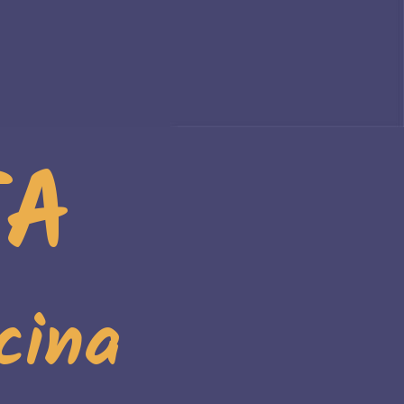
TA
cina