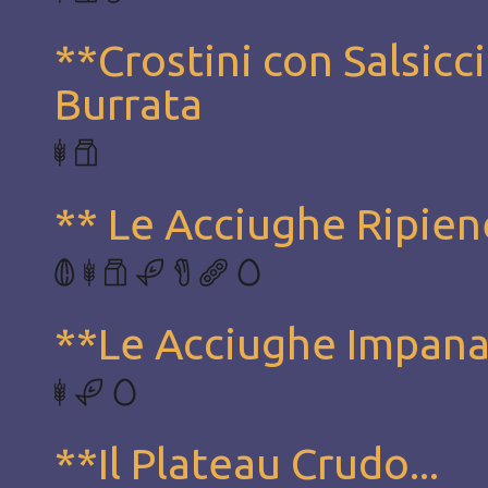
**Crostini con Salsicci
Burrata
** Le Acciughe Ripien
**Le Acciughe Impan
**Il Plateau Crudo...