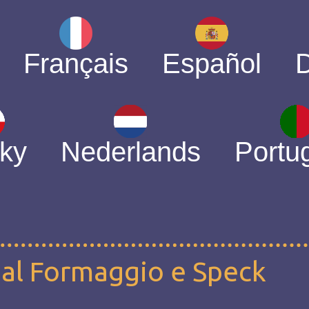
Français
Español
ky
Nederlands
Portu
a al Formaggio e Speck