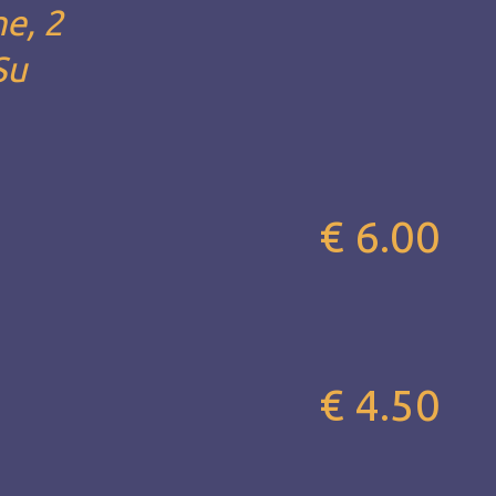
he, 2
Su
€ 6.00
€ 4.50