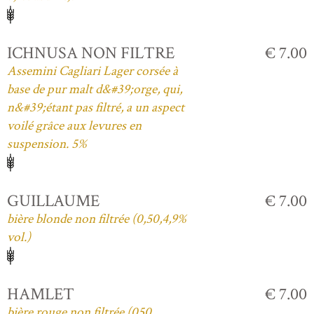
ICHNUSA NON FILTRE
€ 7.00
Assemini Cagliari Lager corsée à
base de pur malt d&#39;orge, qui,
n&#39;étant pas filtré, a un aspect
voilé grâce aux levures en
suspension. 5%
GUILLAUME
€ 7.00
bière blonde non filtrée (0,50,4,9%
vol.)
HAMLET
€ 7.00
bière rouge non filtrée (050