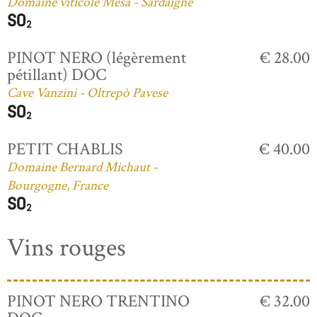
Domaine viticole Mesa - Sardaigne
PINOT NERO (légèrement
€ 28.00
pétillant) DOC
Cave Vanzini - Oltrepò Pavese
PETIT CHABLIS
€ 40.00
Domaine Bernard Michaut -
Bourgogne, France
Vins rouges
PINOT NERO TRENTINO
€ 32.00