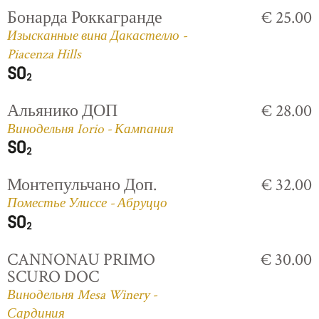
Бонарда Роккагранде
€ 25.00
Изысканные вина Дакастелло -
Piacenza Hills
Альянико ДОП
€ 28.00
Винодельня Iorio - Кампания
Монтепульчано Доп.
€ 32.00
Поместье Улиссе - Абруццо
CANNONAU PRIMO
€ 30.00
SCURO DOC
Винодельня Mesa Winery -
Сардиния