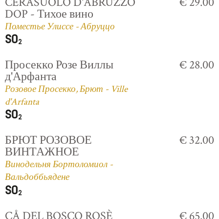
CERASUOLO D'ABRUZZO
€ 29.00
DOP - Тихое вино
Поместье Улиссе - Абруццо
Просекко Розе Виллы
€ 28.00
д'Арфанта
Розовое Просекко, Брют - Ville
d'Arfanta
БРЮТ РОЗОВОЕ
€ 32.00
ВИНТАЖНОЕ
Винодельня Бортоломиол -
Вальдоббьядене
CÅ DEL BOSCO ROSÈ
€ 65.00