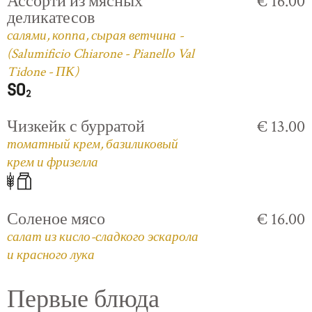
Ассорти из мясных
€ 16.00
деликатесов
салями, коппа, сырая ветчина -
(Salumificio Chiarone - Pianello Val
Tidone - ПК)
Чизкейк с бурратой
€ 13.00
томатный крем, базиликовый
крем и фризелла
Соленое мясо
€ 16.00
салат из кисло-сладкого эскарола
и красного лука
Первые блюда