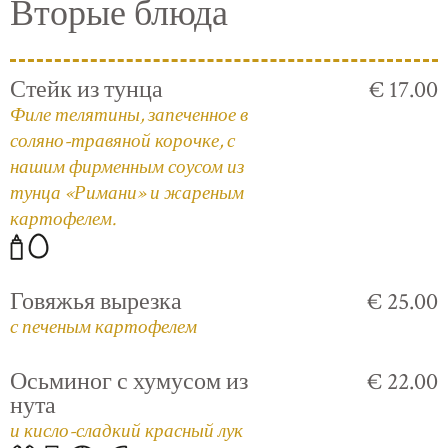
Вторые блюда
Стейк из тунца
€ 17.00
Филе телятины, запеченное в
соляно-травяной корочке, с
нашим фирменным соусом из
тунца «Римани» и жареным
картофелем.
Говяжья вырезка
€ 25.00
с печеным картофелем
Осьминог с хумусом из
€ 22.00
нута
и кисло-сладкий красный лук