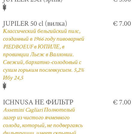
JUPILER 50 cl (вилка)
€ 7.00
Классический бельгийский пилс,
созданный в 1966 году пивоварней
PIEDBOEUF в ЮПИЛЕ, в
провинции Льеж в Валлонии.
Свежий, бархатно-солодовый с
сухим горьким послевкусием. 5,2%
Ибу 24,5
ICHNUSA НЕ ФИЛЬТР
€ 7.00
Assemini Cagliari Полнотелый
лагер из чистого ячменного
солода, который, не подвергаясь
фильтрации, имеет скрытый