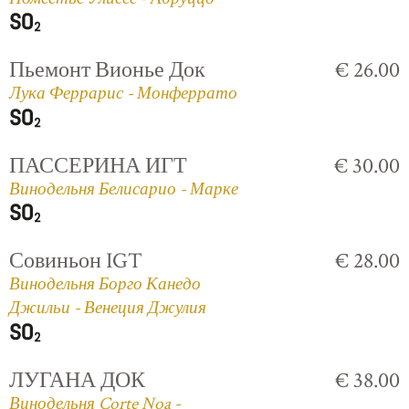
Пьемонт Вионье Док
€ 26.00
Лука Феррарис - Монферрато
ПАССЕРИНА ИГТ
€ 30.00
Винодельня Белисарио - Марке
Совиньон IGT
€ 28.00
Винодельня Борго Канедо
Джильи - Венеция Джулия
ЛУГАНА ДОК
€ 38.00
Винодельня Corte Noa -