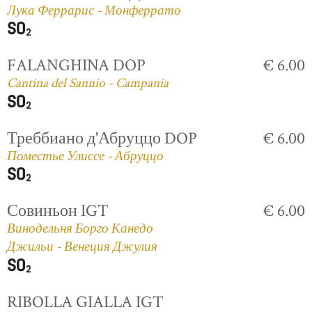
Лука Феррарис - Монферрато
FALANGHINA DOP
€ 6.00
Cantina del Sannio - Campania
Треббиано д'Абруццо DOP
€ 6.00
Поместье Улиссе - Абруццо
Совиньон IGT
€ 6.00
Винодельня Борго Канедо
Джильи - Венеция Джулия
RIBOLLA GIALLA IGT