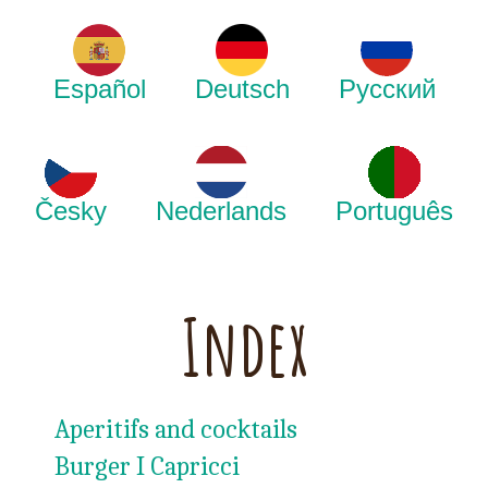
Español
Deutsch
Русский
Česky
Nederlands
Português
Index
Aperitifs and cocktails
Burger I Capricci