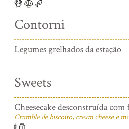
Contorni
Legumes grelhados da estação
Sweets
Cheesecake desconstruída com f
Crumble de biscoito, cream cheese e mo