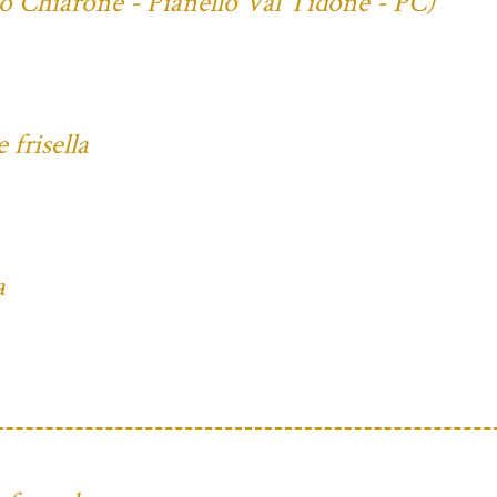
io Chiarone - Pianello Val Tidone - PC)
frisella
a