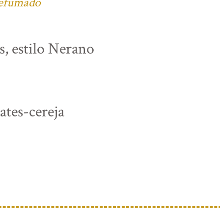
defumado
s, estilo Nerano
tes-cereja