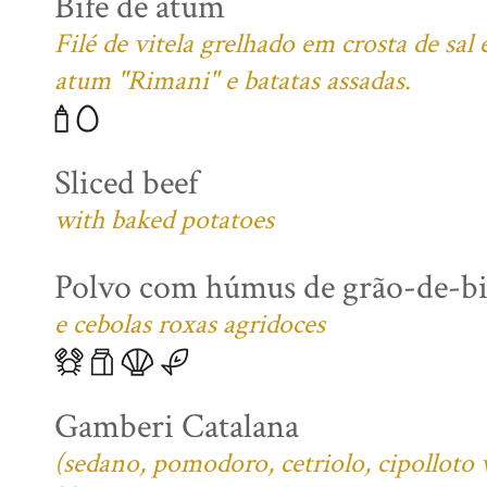
Bife de atum
Filé de vitela grelhado em crosta de sa
atum "Rimani" e batatas assadas.
Sliced beef
with baked potatoes
Polvo com húmus de grão-de-b
e cebolas roxas agridoces
Gamberi Catalana
(sedano, pomodoro, cetriolo, cipolloto 