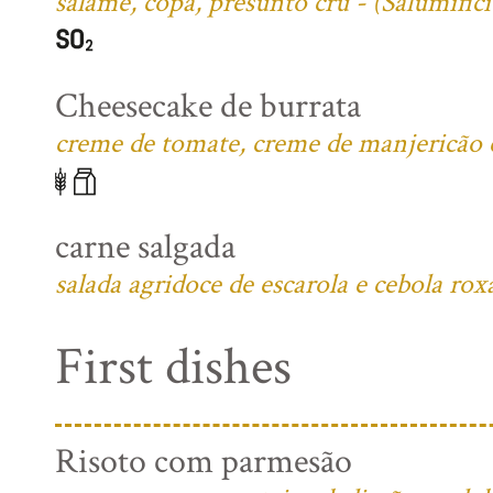
salame, copa, presunto cru - (Salumific
Cheesecake de burrata
creme de tomate, creme de manjericão e 
carne salgada
salada agridoce de escarola e cebola rox
First dishes
Risoto com parmesão