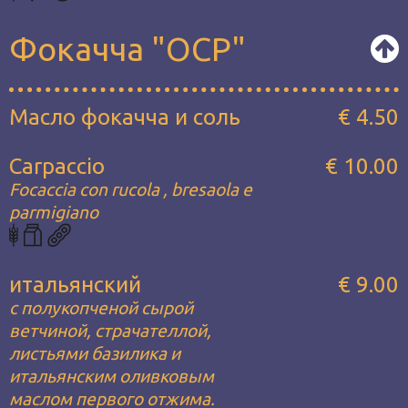
Фокачча "OCP"
Масло фокачча и соль
€ 4.50
Carpaccio
€ 10.00
Focaccia con rucola , bresaola e
parmigiano
итальянский
€ 9.00
с полукопченой сырой
ветчиной, страчателлой,
листьями базилика и
итальянским оливковым
маслом первого отжима.