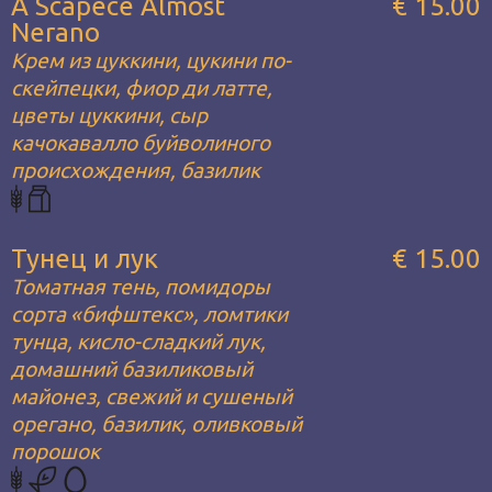
A Scapece Almost
€ 15.00
Nerano
Крем из цуккини, цукини по-
скейпецки, фиор ди латте,
цветы цуккини, сыр
качокавалло буйволиного
происхождения, базилик
Тунец и лук
€ 15.00
Томатная тень, помидоры
сорта «бифштекс», ломтики
тунца, кисло-сладкий лук,
домашний базиликовый
майонез, свежий и сушеный
орегано, базилик, оливковый
порошок