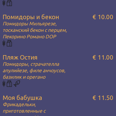
Помидоры и бекон
€ 10.00
Помидоры Мильярезе,
тосканский бекон с перцем,
Пекорино Романо DOP
Пляж Остия
€ 11.00
Помидоры, страчателла
апулийезе, филе анчоусов,
базилик и орегано
Моя бабушка
€ 11.50
Фрикадельки,
приготовленные с