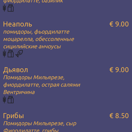
фиордилатте, базилик
Неаполь
€ 9.00
помидоры, фьордилатте
моцарелла, обессоленные
сицилийские анчоусы
Дьявол
€ 9.00
Помидоры Мильярезе,
фиордилатте, острая салями
Вентричина
Грибы
€ 8.50
Помидоры Мильярезе, сыр
Фиордилатте, грибы