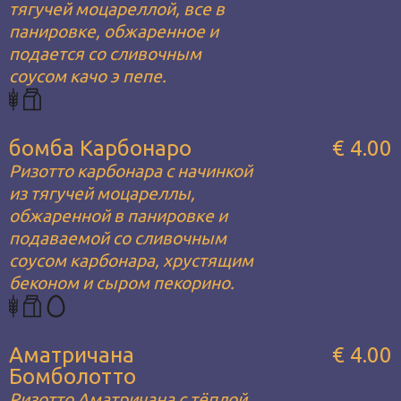
тягучей моцареллой, все в
панировке, обжаренное и
подается со сливочным
соусом качо э пепе.
бомба Карбонаро
€ 4.00
Ризотто карбонара с начинкой
из тягучей моцареллы,
обжаренной в панировке и
подаваемой со сливочным
соусом карбонара, хрустящим
беконом и сыром пекорино.
Аматричана
€ 4.00
Бомболотто
Ризотто Аматричана с тёплой