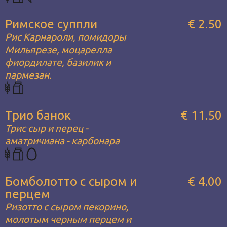
Римское суппли
€ 2.50
Рис Карнароли, помидоры
Мильярезе, моцарелла
фиордилате, базилик и
пармезан.
Трио банок
€ 11.50
Трис сыр и перец -
аматричиана - карбонара
Бомболотто с сыром и
€ 4.00
перцем
Ризотто с сыром пекорино,
молотым черным перцем и