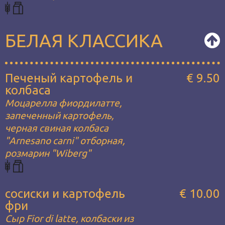
БЕЛАЯ КЛАССИКА
Печеный картофель и
€ 9.50
колбаса
Моцарелла фиордилатте,
запеченный картофель,
черная свиная колбаса
"Arnesano carni" отборная,
розмарин "Wiberg"
сосиски и картофель
€ 10.00
фри
Сыр Fior di latte, колбаски из