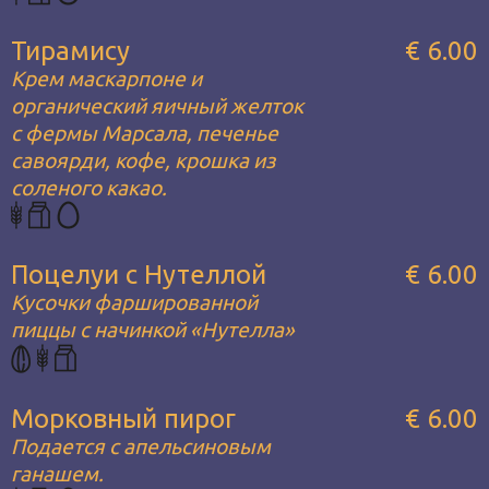
Тирамису
€ 6.00
Крем маскарпоне и
органический яичный желток
с фермы Марсала, печенье
савоярди, кофе, крошка из
соленого какао.
Поцелуи с Нутеллой
€ 6.00
Кусочки фаршированной
пиццы с начинкой «Нутелла»
Морковный пирог
€ 6.00
Подается с апельсиновым
ганашем.