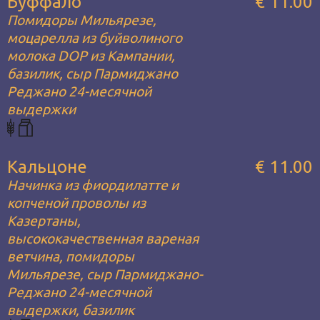
Буффало
€ 11.00
Помидоры Мильярезе,
моцарелла из буйволиного
молока DOP из Кампании,
базилик, сыр Пармиджано
Реджано 24-месячной
выдержки
Кальцоне
€ 11.00
Начинка из фиордилатте и
копченой проволы из
Казертаны,
высококачественная вареная
ветчина, помидоры
Мильярезе, сыр Пармиджано-
Реджано 24-месячной
выдержки, базилик