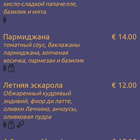
кисло-сладкой папачелле,
базилик и мята.
Пармиджана
€ 14.00
томатный соус, баклажаны
пармиджана, копченая
косичка, пармезан и базилик
Летняя эскарола
€ 12.00
Обжаренный кудрявый
эндивий, фиор ди латте,
оливки Леччино, анчоусы,
оливковая пудра