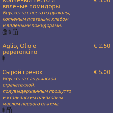
Копченый песто и
€ 5.00
вяленые помидоры
Брускетта с песто из рукколы,
копченым плетеным хлебом
и вялеными помидорами.
Aglio, Olio e
€ 2.50
peperoncino
Сырой гренок
€ 5.00
Брускетта с апулийской
страчателлой,
полувыдержанным прошутто
и итальянским оливковым
маслом первого отжима.