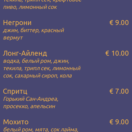
пиво, лимонный сок
Негрони
€ 9.00
джин, биттер, красный
вермут
Лонг-Айленд
€ 10.00
водка, белый ром, джин,
текила, трипл сек, лимонный
сок, сахарный сироп, кола
Спритц
€ 7.00
Горький Сан-Андреа,
просекко, апельсин
Мохито
€ 9.00
белый ром, мята, сок лайма,