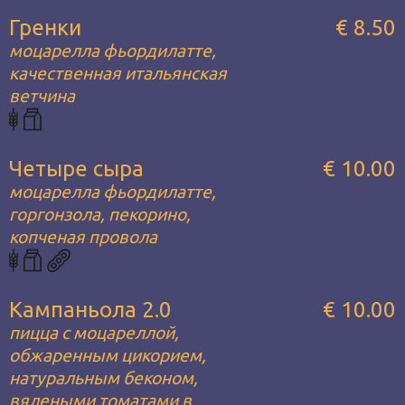
Гренки
€ 8.50
моцарелла фьордилатте,
качественная итальянская
ветчина
Четыре сыра
€ 10.00
моцарелла фьордилатте,
горгонзола, пекорино,
копченая провола
Кампаньола 2.0
€ 10.00
пицца с моцареллой,
обжаренным цикорием,
натуральным беконом,
вялеными томатами в