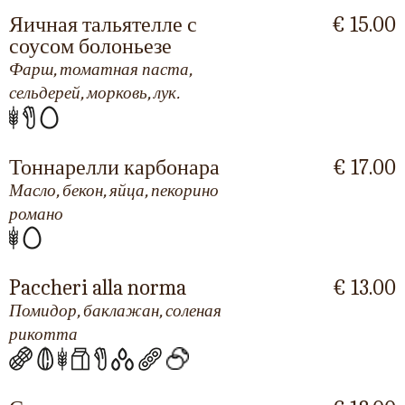
Яичная тальятелле с
€ 15.00
соусом болоньезе
Фарш, томатная паста,
сельдерей, морковь, лук.
Тоннарелли карбонара
€ 17.00
Масло, бекон, яйца, пекорино
романо
Paccheri alla norma
€ 13.00
Помидор, баклажан, соленая
рикотта