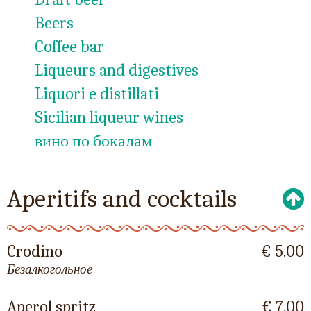
Beers
Coffee bar
Liqueurs and digestives
Liquori e distillati
Sicilian liqueur wines
вино по бокалам
Aperitifs and cocktails
Crodino
€ 5.00
Безалкогольное
Aperol spritz
€ 7.00